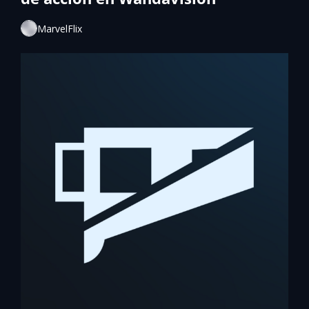
MarvelFlix