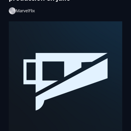
MarvelFlix