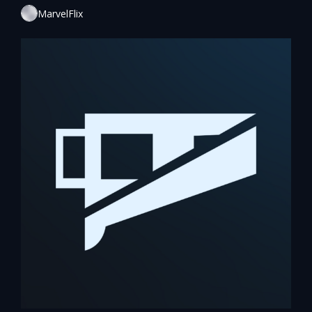
MarvelFlix