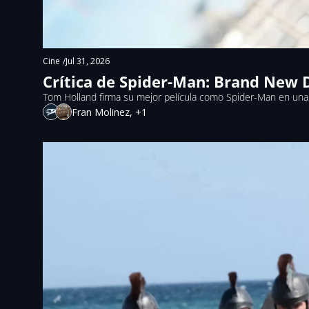
Cine
/
Jul 31, 2026
Crítica de Spider-Man: Brand New 
Tom Holland firma su mejor película como Spider-Man en una
Fran Molinez, +1