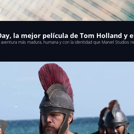
Day, la mejor película de Tom Holland y 
 aventura más madura, humana y con la identidad que Marvel Studios n