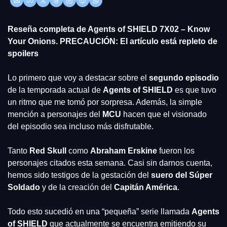
Reseña completa de Agents of SHIELD 7X02 – Know 
Your Onions. PRECAUCIÓN: El artículo está repleto de 
spoilers
Lo primero que voy a destacar sobre el 
segundo episodio
de la temporada actual de 
Agents of SHIELD
 es que tuvo 
un ritmo que me tomó por sorpresa. Además, la simple 
mención a personajes del 
MCU 
hacen que el visionado 
del episodio sea incluso más disfrutable.
Tanto 
Red Skull
 como 
Abraham Erskine
 fueron los 
personajes citados esta semana. Casi sin darnos cuenta, 
hemos sido testigos de la gestación del
 suero del Súper 
Soldado
 y de la creación del 
Capitán América
.
Todo esto sucedió en una “pequeña” serie llamada 
Agents 
of SHIELD
 que actualmente se encuentra emitiendo su 