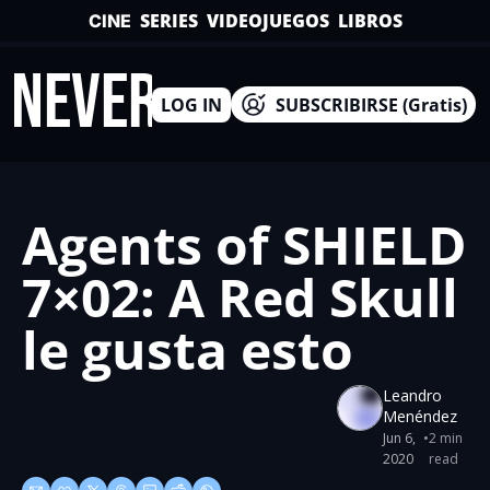
SERIES
VIDEOJUEGOS
LIBROS
CINE
INEVERSO
LOG IN
SUBSCRIBIRSE (Gratis)
Agents of SHIELD 
7×02: A Red Skull 
le gusta esto
Leandro 
Menéndez
Jun 6, 
•
2 min 
2020
read