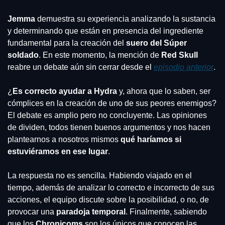
Jemma 
demuestra su experiencia analizando la sustancia 
y determinando que están en presencia del ingrediente 
fundamental para la creación del 
suero del Súper 
soldado
. En este momento, la mención de 
Red Skull
reabre un debate aún sin cerrar desde el 
episodio 
anterior
.
¿
Es correcto ayudar a Hydra
 y, ahora que lo saben, ser 
cómplices en la creación de uno de sus peores enemigos? 
El debate es amplio pero no concluyente. Las opiniones 
de dividen, todos tienen buenos argumentos y nos hacen 
plantearnos a nosotros mismos 
qué haríamos si 
estuviéramos en ese lugar
.
La respuesta no es sencilla. Habiendo viajado en el 
tiempo, además de analizar lo correcto e incorrecto de sus 
acciones, el equipo discute sobre la posibilidad, o no, de 
provocar una 
paradoja temporal
. Finalmente, sabiendo 
que los 
Chronicoms 
son los únicos que conocen las 