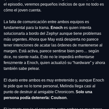
el episodio, veremos pequeños indicios de que no todo es 
cómo el joven cuenta.
La falta de comunicación entre ambos equipos es 
fundamental para la trama. 
Enoch 
es quien intenta 
solucionarla a bordo del Zephyr aunque tiene problemas 
más urgentes. Ahora que May está despierta no parece 
tener intenciones de acatar las órdenes de mantenerse al 
margen. Está activa, parece sentirse bien pero… según 
dice, no siente nada. Esto no le impedirá enfrentarse 
ferozmente a Enoch, quien actualizó su “hardware” y ahora 
también sabe pelear.
El duelo entre ambos es muy entretenido y, aunque Enoch 
le pide que no lo tome personal, Melinda llega casi al 
punto de destruir al amigable Chronicom. 
Solo una 
persona podía detenerla: Coulson
.