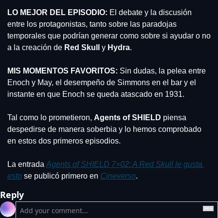
LO MEJOR DEL EPISODIO: 
El debate y la discusión 
entre los protagonistas, tanto sobre las paradojas 
temporales que podrían generar como sobre si ayudar o no 
a la creación de 
Red Skull
 y 
Hydra
.
MIS MOMENTOS FAVORITOS:
 Sin dudas, la pelea entre 
Enoch y May, el desempeño de Simmons en el bar y el 
instante en que Enoch se queda atascado en 1931.
Tal como lo prometieron, 
Agents of SHIELD
 piensa 
despedirse de manera soberbia y lo hemos comprobado 
en estos dos primeros episodios.
La entrada 
Agents of SHIELD 7×02: A Red Skull le gusta 
esto
 se publicó primero en 
Cineverso
.
Reply