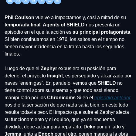
Phil Coulson
 vuelve a impactarnos y, casi a mitad de su
temporada final
, 
Agents of SHIELD
 nos presenta un 
episodio en el que la acción es 
su principal protagonista
. 
Si bien continuamos en 1976, los saltos en el tiempo no 
tienen mayor incidencia en la trama hasta los segundos 
finales.
Luego de que el 
Zephyr 
expusiera su posición para 
detener el proyecto 
Insight
, es perseguido y alcanzado por 
naves “enemigas”. En paralelo, vemos que 
SHIELD 
no 
tiene control sobre su sistema y que todo está siendo 
manipulado por los 
Chronicoms
.
Si en el
 episodio anterior
nos dio la sensación de que nada salía bien, en este todo 
resulta todavía peor. El impacto que sufre el Zephyr afecta 
su funcionamiento y el equipo, que ya se encuentra 
dividido, debe actuar para repararlo. 
Deke 
por un lado y 
Jemma 
junto a 
Enoch 
por el otro, ponen manos a la obra 