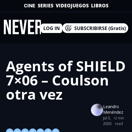
SERIES
VIDEOJUEGOS
LIBROS
CINE
INEVERSO
LOG IN
SUBSCRIBIRSE (Gratis)
Agents of SHIELD 
7×06 – Coulson 
otra vez
Leandro 
Menéndez
Jul 3, 
•
2 min 
2020
read