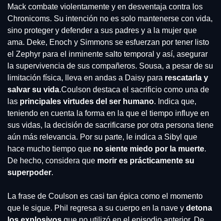
Mack combate violentamente y en desventaja contra los 
Chronicoms. Su intención no es solo mantenerse con vida, 
sino proteger y defender a sus padres y a la mujer que 
ama. Deke, Enoch y Simmons se esfuerzan por tener listo 
el Zephyr para el inminente salto temporal y así, asegurar 
la supervivencia de sus compañeros. Sousa, a pesar de su 
limitación física, lleva en andas a Daisy para 
rescatarla y 
salvar su vida
.
Coulson destaca el sacrificio como una de 
las 
principales virtudes del ser humano
. Indica que, 
teniendo en cuenta la forma en la que el tiempo influye en 
sus vidas, la decisión de sacrificarse por otra persona tiene 
aún más relevancia. Por su parte, le indica a Sibyl que 
hace mucho tiempo que 
no siente miedo por la muerte
. 
De hecho, considera que 
morir es prácticamente su 
superpoder
.
La frase de Coulson es casi tan épica como el momento 
que le sigue. Phil regresa a su cuerpo en la nave y 
detona 
los explosivos
 que no utilizó en el episodio anterior. De 