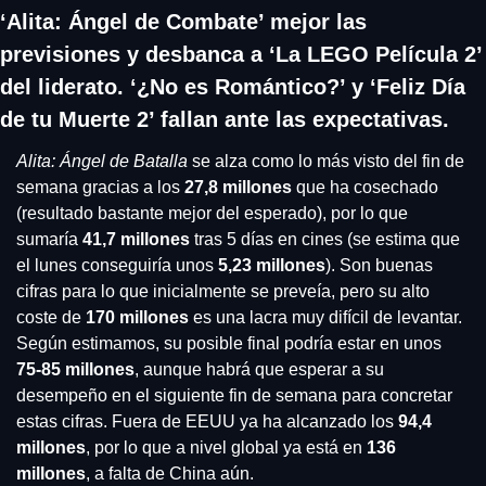
‘Alita: Ángel de Combate’ mejor las 
previsiones y desbanca a ‘La LEGO Película 2’ 
del liderato. ‘¿No es Romántico?’ y ‘Feliz Día 
de tu Muerte 2’ fallan ante las expectativas.
Alita: Ángel de Batalla
 se alza como lo más visto del fin de 
semana gracias a los 
27,8 millones
 que ha cosechado 
(resultado bastante mejor del esperado), por lo que 
sumaría 
41,7 millones
 tras 5 días en cines (se estima que 
el lunes conseguiría unos 
5,23 millones
). Son buenas 
cifras para lo que inicialmente se preveía, pero su alto 
coste de 
170 millones
 es una lacra muy difícil de levantar. 
Según estimamos, su posible final podría estar en unos 
75-85 millones
, aunque habrá que esperar a su 
desempeño en el siguiente fin de semana para concretar 
estas cifras. Fuera de EEUU ya ha alcanzado los 
94,4 
millones
, por lo que a nivel global ya está en 
136 
millones
, a falta de China aún.