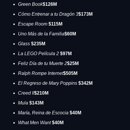
Green Book
$126M
Cómo Entrenar a tu Dragón 3
$173M
Escape Room 
$115M
Uno Más de la Familia
$60M
Glass 
$235M
La LEGO Película 2
 $97M
Feliz Día de tu Muerte 2
$25M
Ralph Rompe Internet
$505M
El Regreso de Mary Poppins
 $342M
Creed II
$210M
Mula 
$143M
María, Reina de Escocia
 $40M
What Men Want
 $40M