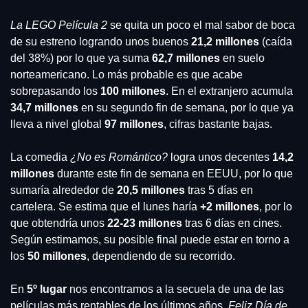
La LEGO Película 2
 se quita un poco el mal sabor de boca 
de su estreno logrando unos buenos 
21,2 millones 
(caída 
del 38%) por lo que ya suma 
62,7 millones
 en suelo 
norteamericano. Lo más probable es que acabe 
sobrepasando los 
100 millones
. En el extranjero acumula 
34,7 millones
 en su segundo fin de semana, por lo que ya 
lleva a nivel global 
97 millones
, cifras bastante bajas.
La comedia 
¿No es Romántico?
 logra unos decentes 
14,2 
millones
 durante este fin de semana en EEUU, por lo que 
sumaría alrededor de 
20,5 millones 
tras 5 días en 
cartelera. Se estima que el lunes haría 
+2 millones
, por lo 
que obtendría unos 
22-23 millones
 tras 6 días en cines. 
Según estimamos, su posible final puede estar en torno a 
los 
50 millones
, dependiendo de su recorrido.
En 
5º lugar 
nos encontramos a la secuela de una de las 
películas más rentables de los últimos años, 
Feliz Día de 