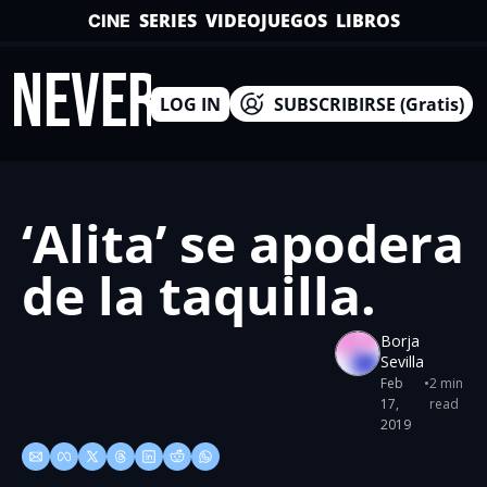
SERIES
VIDEOJUEGOS
LIBROS
CINE
INEVERSO
LOG IN
SUBSCRIBIRSE (Gratis)
‘Alita’ se apodera 
de la taquilla.
Borja 
Sevilla
Feb 
•
2 min 
17, 
read
2019