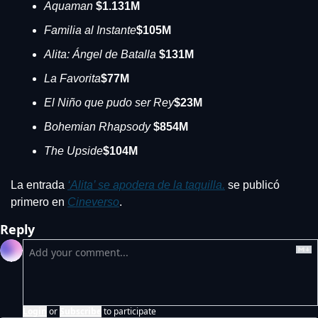
Aquaman 
$1.131M
Familia al Instante
$105M
Alita: Ángel de Batalla 
$131M
La Favorita
$77M
El Niño que pudo ser Rey
$23M
Bohemian Rhapsody 
$854M
The Upside
$104M
La entrada 
‘Alita’ se apodera de la taquilla.
 se publicó 
primero en 
Cineverso
.
Reply
Login
or
Subscribe
to participate