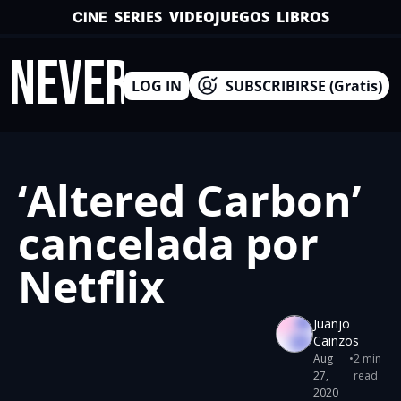
SERIES
VIDEOJUEGOS
LIBROS
CINE
INEVERSO
LOG IN
SUBSCRIBIRSE (Gratis)
‘Altered Carbon’ 
cancelada por 
Netflix
Juanjo 
Cainzos
Aug 
•
2 min 
27, 
read
2020