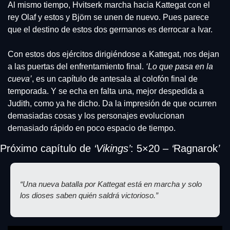
Al mismo tiempo, Hvitserk marcha hacia Kattegat con el 
rey Olaf y estos y Björn se unen de nuevo. Pues parece 
que el destino de estos dos germanos es derrocar a Ivar.
Con estos dos ejércitos dirigiéndose a Kattegat, nos dejan 
a las puertas del enfrentamiento final. 
‘Lo que pasa en la 
cueva’
, es un capítulo de antesala al colofón final de 
temporada. Y se echa en falta una, mejor despedida a 
Judith, como ya he dicho. Da la impresión de que ocurren 
demasiadas cosas y los personajes evolucionan 
demasiado rápido en poco espacio de tiempo.
Próximo capítulo de 
‘Vikings’
: 5×20 – 
‘
Ragnarok
’
“Una nueva batalla por Kattegat está en marcha y solo 
los dioses saben quién saldrá victorioso.”