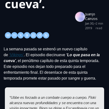
cueva’.
Juanjo 
Cainzos
Jan 30, 
•
2 min 
2019
read
La semana pasada se estrenó un nuevo capítulo 
de 
‘Vikings’
. El episodio diecinueve 
‘Lo que pasa en la 
cueva’
, el penúltimo capítulo de esta quinta temporada. 
Este episodio nos dejan todo preparado para el 
enfrentamiento final. El desenlace de esta quinta 
temporada promete estar pasado por sangre y guerra.
“Ubbe es forzado a un combate cuerpo a cuerpo. Floki 
alcanza nuevas profundidades y se encuentra con una 
visión impactante. Bjorn se dirige a Escandinavia con un 