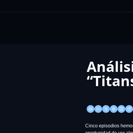
Anális
“Titan
Cinco episodios hemos 
oportunidad de ver al