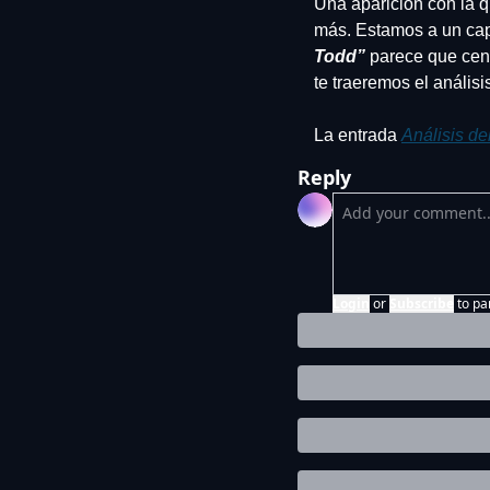
Una aparición con la qu
más. Estamos a un capí
Todd”
 parece que cen
te traeremos el análisis
La entrada 
Análisis del
Reply
Login
or
Subscribe
to pa