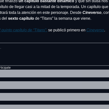
e finalizó 
un capitulo bastante dinámico
 y que sin duda nos
tulo de llegar casi a la mitad de la temporada. Un capítulo que
trará toda la atención en este personaje. Desde
 Cineverso
, co
 del 
sexto capítulo
 de “Titans” la semana que viene.
 quinto capítulo de “Titans”.
 se publicó primero en 
Cineverso
.
rticipate