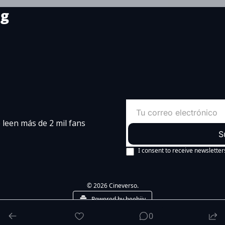
ng
leen más de 2 mil fans 
S
I consent to receive newsletter
© 2026 Cineverso.
Powered by beehiiv
0