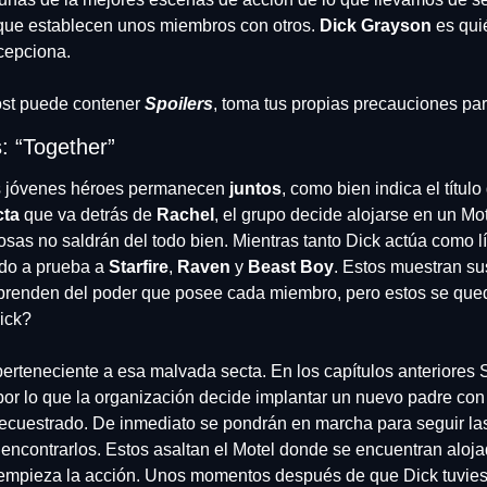
 que establecen unos miembros con otros. 
Dick Grayson
 es qui
cepciona.
post puede contener
 Spoilers
, toma tus propias precauciones par
s: “Together”
s jóvenes héroes permanecen 
juntos
, como bien indica el título 
cta
 que va detrás de 
Rachel
, el grupo decide alojarse en un Mote
osas no saldrán del todo bien. Mientras tanto Dick actúa como lí
do a prueba a 
Starfire
, 
Raven
 y 
Beast Boy
. Estos muestran su
rprenden del poder que posee cada miembro, pero estos se qued
ick?
erteneciente a esa malvada secta. En los capítulos anteriores St
 por lo que la organización decide implantar un nuevo padre con
cuestrado. De inmediato se pondrán en marcha para seguir las 
 encontrarlos. Estos asaltan el Motel donde se encuentran aloja
mpieza la acción. Unos momentos después de que Dick tuvies