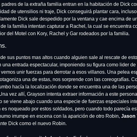
s padres de la extraña familia entran en la habitación de Dick con
dad de utensilios ni traje, Dick conseguirá plantar cara, incluso 
damente Dick sale despedido por la ventana y cae encima de un
de la familia intentan capturar a Rachel, la cual se encuentra c
or del Motel con Kory, Rachel y Gar rodeados por la familia.
ns.
o de sus puntos mas altos cuando alguien sale al rescate de esto
n una entrada espectacular, imponiendo su figura como lider de l
emos unir fuerzas para derrotar a esos villanos. Una pelea es
tagoniza una de estas, nos sorprende con las coreografías. Con 
umbo hacía la localización donde se encuentra una de las perso
na vez allí, Grayson intenta extraer información a este personaj
o se viene abajo cuando una especie de fuerzas especiales inter
 es noqueado por estos soldados, pero cuando todo parecía est
humo irrumpe en escena con la aparición de otro Robin,
 Jason
nte Dick como el nuevo Robin.