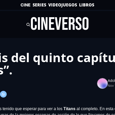
SERIES
VIDEOJUEGOS
LIBROS
CINE
CINEVERSO
is del quinto capítu
s”.
Adol
Nov 
tenido que esperar para ver a los 
Titans
 al completo. En esta
gunas de la mejores escenas de acción de lo que llevamos de se