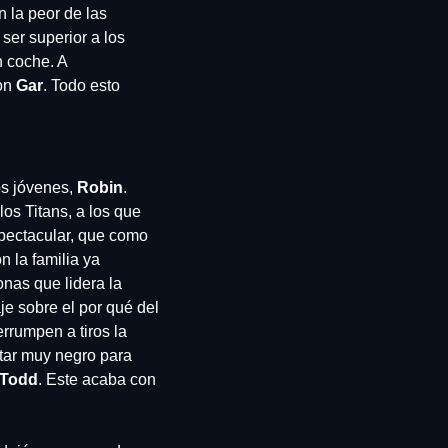
 la peor de las 
ser superior a los 
 coche. A 
on 
Gar
. Todo esto 
s jóvenes, 
Robin
. 
os Titans, a los que 
pectacular, que como 
la familia ya 
nas que lidera la 
e sobre el por qué del 
rumpen a tiros la 
ar muy negro para 
 Todd
. Este acaba con 