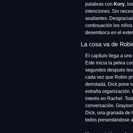
palabras con
 Kory
, lo
intenciones. Sin necesi
asaltantes. Desgracia
continuación los niños 
desemboca en el exteri
La cosa va de Robi
El capítulo llega a un
Este inicia la pelea co
segundos después les v
cada vez que Robin pro
derrotada, Dick pone r
extraña organización. U
interés en Rachel. Tod
conversación. Grayson
Dick, una granada de 
todos presentándose a