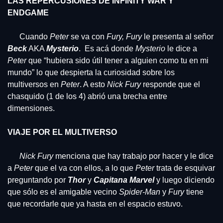
LAS REPERCUSIONES DE INFINITY WAR Y 
ENDGAME
      Cuando 
Peter
 se va con 
Fury, Fury 
le presenta al señor 
Beck
 AKA 
Mysterio
.  Es acá donde 
Mysterio
 le dice a 
Peter
 que “hubiera sido útil tener a alguien como tu en mi 
mundo” lo que despierta la curiosidad sobre los 
multiversos en 
Peter
. A esto 
Nick Fury
 responde que el 
chasquido (1 de los 4) abrió una brecha entre 
dimensiones.
VIAJE POR EL MULTIVERSO
Nick Fury 
menciona que hay trabajo por hacer y le dice 
a 
Peter
 que el va con ellos, a lo que 
Peter 
trata de esquivar 
preguntando por 
Thor
 y 
Capitana Marvel 
y luego diciendo 
que sólo es el amigable vecino 
Spider-Man
 y 
Fury
 tiene 
que recordarle que ya hasta en el espacio estuvo.