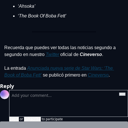
‘Ahsoka’
‘The Book Of Boba Fett’
Recuerda que puedes ver todas las noticias segundo a 
segundo en nuestro 
Twitter
 oficial de 
Cineverso
.
La entrada 
Anunciada nueva serie de Star Wars: ‘The 
Book of Boba Fett’
 se publicó primero en 
Cineverso
.
Reply
Login
or
Subscribe
to participate