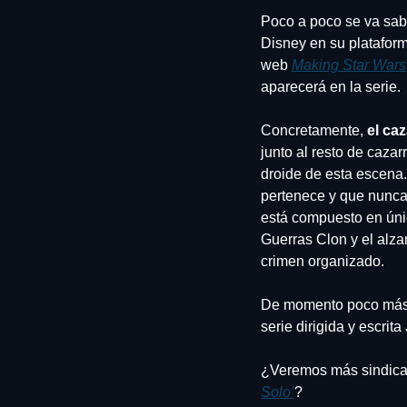
Poco a poco se va sab
Disney en su platafor
web 
Making Star Wars
aparecerá en la serie.
Concretamente, 
el ca
junto al resto de caza
droide de esta escena. 
pertenece y que nunca 
está compuesto en únic
Guerras Clon y el alzam
crimen organizado.
De momento poco más s
serie dirigida y escrit
¿Veremos más sindicat
Solo’
?