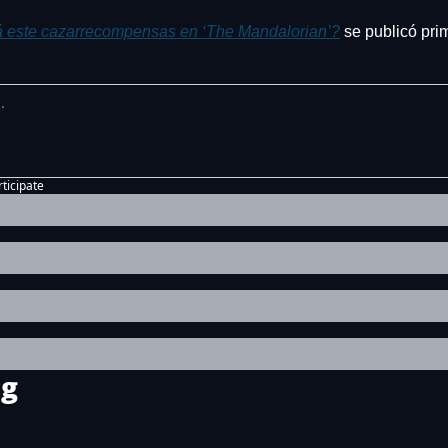
 este cazarrecompensas en ‘The Mandalorian’?
 se publicó pri
rticipate
ng