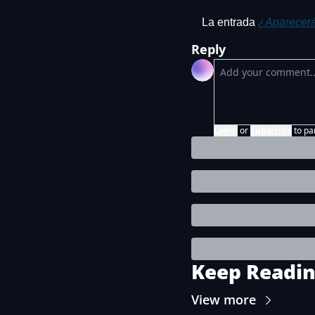
La entrada 
¿Aparecerá
Reply
Login
or
Subscribe
to pa
Keep Readi
View more