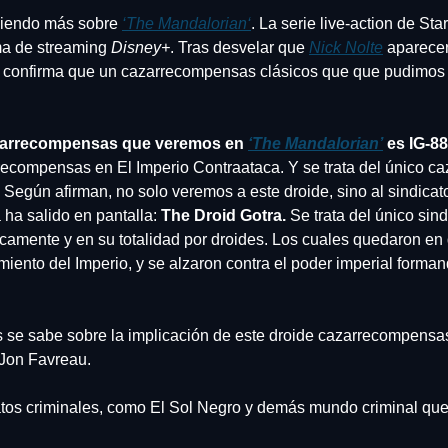
iendo más sobre 
‘The Mandalorian
‘
. La serie live-action de Sta
ma de streaming 
Disney+
. Tras desvelar que 
Nick Nolte
 aparecer
 confirma que un cazarrecompensas clásicos que que pudimos v
zarrecompensas que veremos en 
‘The Mandalorian’
 es
IG-88
rrecompensas en El Imperio Contraataca. Y se trata del único c
Según afirman, no solo veremos a este droide, sino al sindicato 
ha salido en pantalla: 
The Droid Gotra.
 Se trata del único sin
amente y en su totalidad por droides. Los cuales quedaron en d
iento del Imperio, y se alzaron contra el poder imperial formand
e sabe sobre la implicación de este droide cazarrecompensas 
a Jon Favreau.
os criminales, como El Sol Negro y demás mundo criminal que