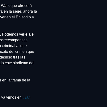
r Wars que ofrecerá 
á en la serie, ahora la 
er en el Episodio V 
. 
Podemos verle a él 
azarrecompensas 
criminal al que 
dicato del crimen que 
esuso tras las 
o este sindicato del 
en la trama de la 
 ya vimos en 
‘Han 