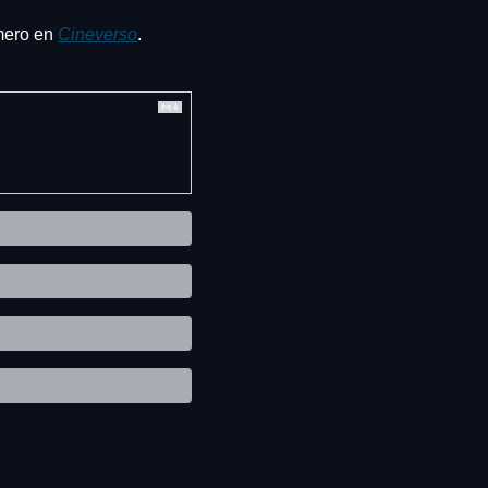
mero en 
Cineverso
.