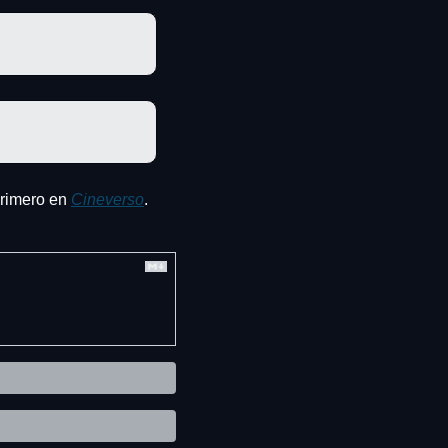
primero en 
Cineverso
.