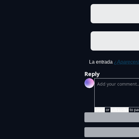
La entrada 
¿Aparecerá
Reply
Login
or
Subscribe
to pa