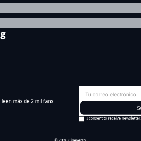
ng
leen más de 2 mil fans 
S
I consent to receive newsletter
© 2026 Cineverso.