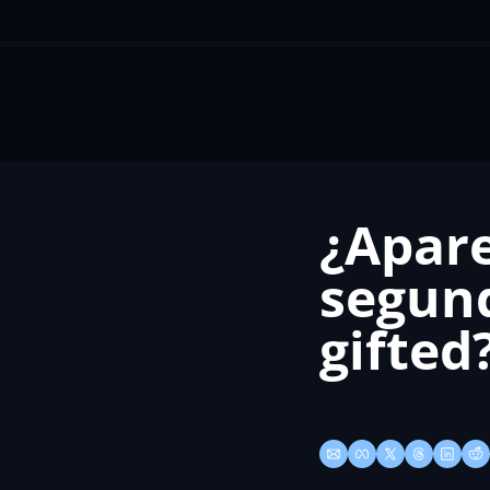
¿Apare
segund
gifted