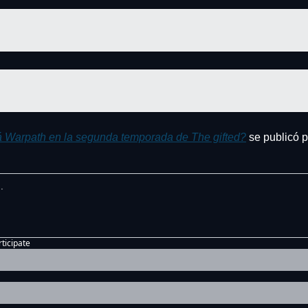
 Warpath en la segunda temporada de The gifted?
 se publicó 
rticipate