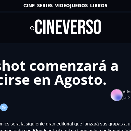
SERIES
VIDEOJUEGOS
LIBROS
CINE
CINEVERSO
hot comenzará a 
irse en Agosto.
Ado
Jul 9
ics será la siguiente gran editorial que lanzará sus grapas a u
comenzaría con Bloodshot, el cual ya tiene actor confirmado, Vin