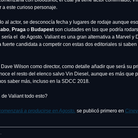
 a este curioso personaje.
o al actor, se desconocía fecha y lugares de rodaje aunque eso
Cabo
, 
Praga
 o 
Budapest
 son ciudades en las que podría rodarse 
ería el  de Agosto. Valiant es una gran alternativa a Marvel y Dc
fuerte candidata a competir con estas dos editoriales si saben l
 Dave Wilson como director, como detalle añadir que será su pri
noce el resto del elenco salvo Vin Diesel, aunque es más que pr
os saber más, incluso en la SDCC 2018.
 de Valiant todo esto?
comenzará a producirse en Agosto.
 se publicó primero en 
Cinev