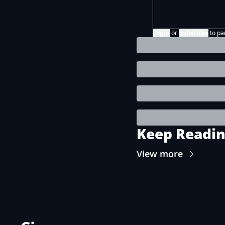
Login
or
Subscribe
to pa
Keep Readi
View more