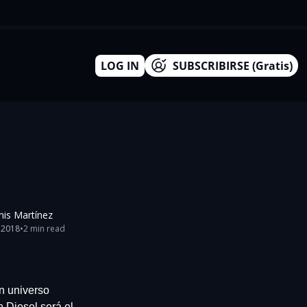
LOG IN
SUBSCRIBIRSE (Gratis)
nis Martínez
, 2018
•
2 min read
n universo 
 Diesel será el 