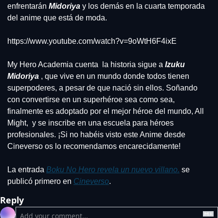
enfrentarán 
Midoriya
y los demás en la cuarta temporada 
del anime que está de moda.
https://www.youtube.com/watch?v=9oWtH6F4ixE
My Hero Academia cuenta  la historia sigue a 
Izuku 
Midoriya
 , que vive en un mundo donde todos tienen 
superpoderes, a pesar de que nació sin ellos. Soñando 
con convertirse en un superhéroe sea como sea, 
finalmente es adoptado por el mejor héroe del mundo, All 
Might,  y se inscribe en una escuela para héroes 
profesionales. ¡Si no habéis visto este Anime desde 
Cineverso os lo recomendamos encarecidamente!
La entrada 
Boku No Hero revela un nuevo villano.
 se 
publicó primero en 
Cineverso
.
Reply