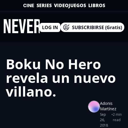
SERIES
VIDEOJUEGOS
LIBROS
CINE
INEVERSO
LOG IN
SUBSCRIBIRSE (Gratis)
Boku No Hero 
revela un nuevo 
villano.
Adonis 
Martínez
Sep 
•
2 min 
26, 
read
2018