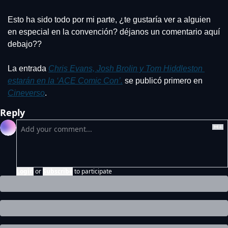
Esto ha sido todo por mi parte, ¿te gustaría ver a alguien 
en especial en la convención? déjanos un comentario aquí 
debajo??
La entrada 
Chris Evans, Josh Brolin y Tom Hiddleston 
estarán en la ‘ACE Comic Con’.
 se publicó primero en 
Cineverso
.
Reply
Login
or
Subscribe
to participate