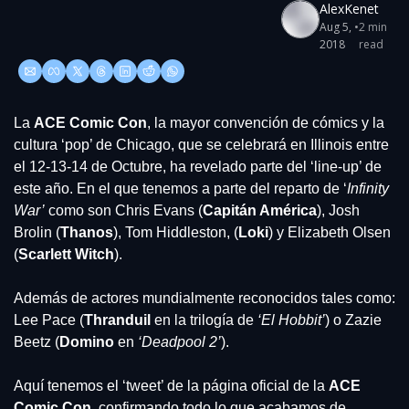
AlexKenet
Aug 5, 
•
2 min 
2018
read
La 
ACE Comic Con
, la mayor convención de cómics y la 
cultura ‘pop’ de Chicago, que se celebrará en Illinois entre 
el 12-13-14 de Octubre, ha revelado parte del ‘line-up’ de 
este año. En el que tenemos a parte del reparto de ‘
Infinity 
War’
 como son Chris Evans (
Capitán América
), Josh 
Brolin (
Thanos
), Tom Hiddleston, (
Loki
) y Elizabeth Olsen 
(
Scarlett Witch
).
Además de actores mundialmente reconocidos tales como: 
Lee Pace (
Thranduil
 en la trilogía de 
‘El Hobbit’
) o Zazie 
Beetz (
Domino
 en 
‘Deadpool 2’
).
Aquí tenemos el ‘tweet’ de la página oficial de la
 ACE 
Comic Con
, confirmando todo lo que acabamos de 