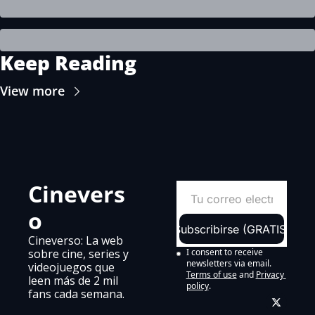
Keep Reading
View more
Cinevers
o
Subscribirse (GRATIS)
Cineverso: La web 
sobre cine, series y 
I consent to receive 
newsletters via email.
videojuegos que 
Terms of use
and
Privacy 
leen más de 2 mil 
policy
.
fans cada semana.