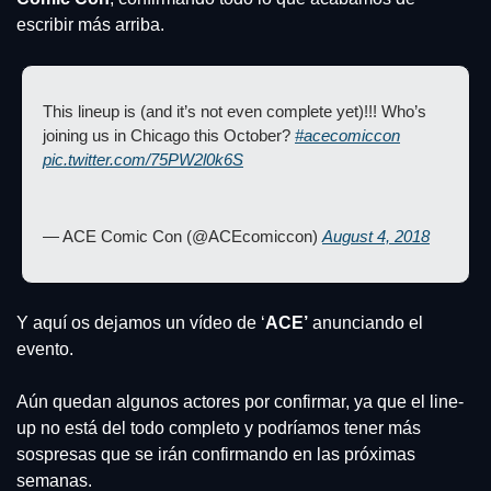
escribir más arriba.
This lineup is (and it’s not even complete yet)!!! Who’s 
joining us in Chicago this October? 
#acecomiccon
pic.twitter.com/75PW2l0k6S
— ACE Comic Con (@ACEcomiccon) 
August 4, 2018
Y aquí os dejamos un vídeo de ‘
ACE’
 anunciando el 
evento.
Aún quedan algunos actores por confirmar, ya que el line-
up no está del todo completo y podríamos tener más 
sospresas que se irán confirmando en las próximas 
semanas.