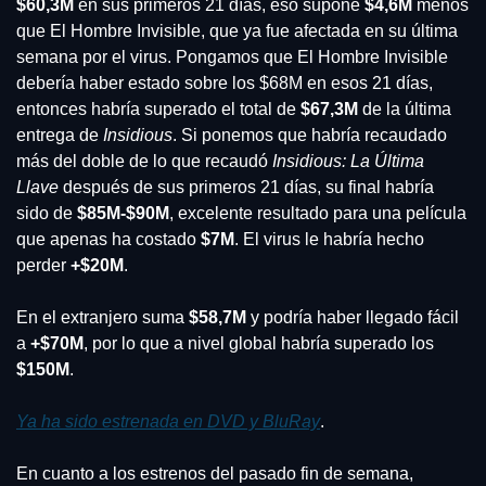
$60,3M
 en sus primeros 21 días, eso supone 
$4,6M
 menos 
que El Hombre Invisible, que ya fue afectada en su última 
semana por el virus. Pongamos que El Hombre Invisible 
debería haber estado sobre los $68M en esos 21 días, 
entonces habría superado el total de
 $67,3M
 de la última 
entrega de 
Insidious
. Si ponemos que habría recaudado 
más del doble de lo que recaudó
 Insidious: La Última 
Llave
 después de sus primeros 21 días, su final habría 
sido de 
$85M-$90M
, excelente resultado para una película 
que apenas ha costado 
$7M
. El virus le habría hecho 
perder 
+$20M
.
En el extranjero suma 
$58,7M
 y podría haber llegado fácil 
a 
+$70M
, por lo que a nivel global habría superado los 
$150M
.
Ya ha sido estrenada en DVD y BluRay
.
En cuanto a los estrenos del pasado fin de semana, 