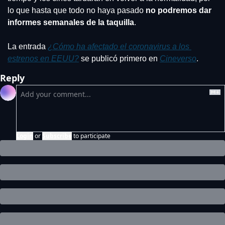
lo que hasta que todo no haya pasado 
no podremos dar 
informes semanales de la taquilla
.
La entrada 
¿Cómo ha afectado el coronavirus a los 
estrenos en EEUU?
 se publicó primero en 
Cineverso
.
Reply
Login
or
Subscribe
to participate