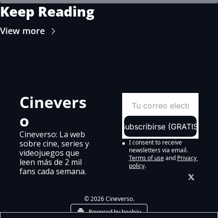
Keep Reading
View more
Cinevers
o
Subscribirse (GRATIS)
Cineverso: La web 
sobre cine, series y 
I consent to receive 
newsletters via email.
videojuegos que 
Terms of use
and
Privacy 
leen más de 2 mil 
policy
.
fans cada semana.
© 2026 Cineverso.
Powered by beehiiv