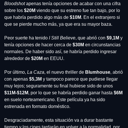
Bloodshot 
apenas tenía opciones de acabar con una cifra 
sobre los 
$20M
 viendo que su estreno fue tan bajo, por lo 
que habría perdido algo más de 
$10M
. En el extranjero si 
que se pierde mucho más, ya que era su mayor baza. 
Peor suerte ha tenido
 I Still Believe
, que abrió con 
$9,1M
 y 
tenía opciones de hacer cerca de
 $30M
 en circunstancias 
normales. De haber sido así, se habría perdido ingresar 
alrededor de 
$20M
 en EEUU. 
Por último, 
La Caza
, el nuevo thriller de 
Blumhouse
, abrió 
con apenas 
$5,3M
 y tampoco parece que pudiese llegar 
muy lejos; seguramente su final hubiese sido de unos 
$11M-$12M
, por lo que se habría perdido ganar hasta 
$6M
en suelo norteamericano. Este película ya ha sido 
estrenada en formato doméstico.
Desgraciadamente, esta situación va a durar bastante 
tiempo y los cines tardarán en volver a la normalidad, por 