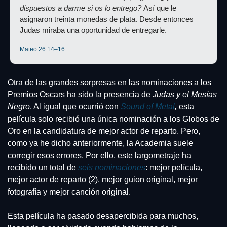
dispuestos a darme si os lo entrego?
 Así que le 
asignaron treinta monedas de plata. Desde entonces 
Judas miraba una oportunidad de entregarle.
Mateo 26:14–16
Otra de las grandes sorpresas en las nominaciones a los 
Premios Oscars ha sido la presencia de 
Judas y el Mesías 
Negro
. Al igual que ocurrió con 
Sound of Metal
,
 esta 
película solo recibió una única nominación a los Globos de 
Oro en la candidatura de mejor actor de reparto. Pero, 
como ya he dicho anteriormente, la Academia suele 
corregir esos errores. Por ello, este largometraje ha 
recibido un total de 
seis nominaciones
: mejor película, 
mejor actor de reparto (2), mejor guion original, mejor 
fotografía y mejor canción original.
Esta película ha pasado desapercibida para muchos, 