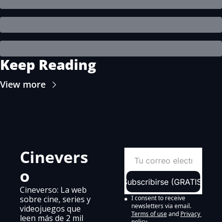
Keep Reading
View more
Cinevers
o
Subscribirse (GRATIS)
Cineverso: La web 
sobre cine, series y 
I consent to receive 
newsletters via email.
videojuegos que 
Terms of use
and
Privacy 
leen más de 2 mil 
policy
.