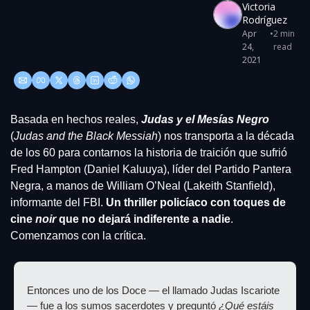
Victoria 
Rodríguez
Apr 
•
2 min 
24, 
read
2021
Basada en hechos reales, 
Judas y el Mesías Negro
(
Judas and the Black Messiah
) nos transporta a la década 
de los 60 para contarnos la historia de traición que sufrió 
Fred Hampton (Daniel Kaluuya), líder del Partido Pantera 
Negra, a manos de William O’Neal (Lakeith Stanfield), 
informante del FBI.
 Un thriller policíaco con toques de 
cine 
noir
 que no dejará indiferente a nadie
. 
Comenzamos con la crítica.
Entonces uno de los Doce — el llamado Judas Iscariote 
— fue a los sumos sacerdotes y preguntó 
¿Qué estáis 