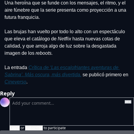
Una heroína que se funde con los mensajes, el ritmo, y el 
aire fúnebre que la serie presenta como proyección a una 
futura franquicia.
Las brujas han vuelto por todo lo alto con un espectáculo 
que eleva el catálogo de 
Netflix
 hasta nuevas cotas de 
calidad, y que arroja algo de luz sobre la desgastada 
imagen de los 
reboots.
La entrada 
Crítica de ‘Las escalofriantes aventuras de 
Sabrina’. Más oscura, más divertida.
 se publicó primero en 
Cineverso
.
Reply
Login
or
Subscribe
to participate