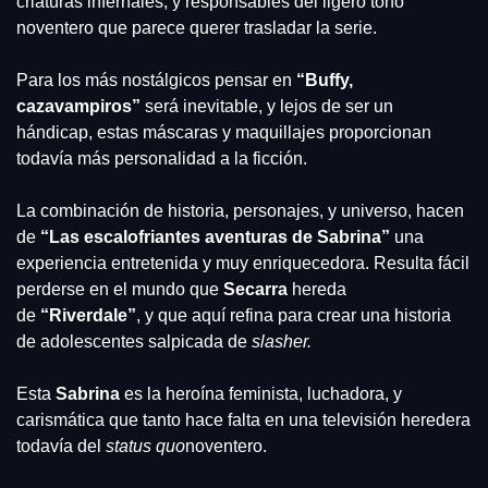
criaturas infernales, y responsables del ligero tono 
noventero que parece querer trasladar la serie.
Para los más nostálgicos pensar en 
“Buffy, 
cazavampiros”
 será inevitable, y lejos de ser un 
hándicap, estas máscaras y maquillajes proporcionan 
todavía más personalidad a la ficción.
La combinación de historia, personajes, y universo, hacen 
de 
“Las escalofriantes aventuras de Sabrina”
 una 
experiencia entretenida y muy enriquecedora. Resulta fácil 
perderse en el mundo que 
Secarra
 hereda 
de 
“Riverdale”
, y que aquí refina para crear una historia 
de adolescentes salpicada de 
slasher.
Esta 
Sabrina
 es la heroína feminista, luchadora, y 
carismática que tanto hace falta en una televisión heredera 
todavía del 
status quo
noventero.