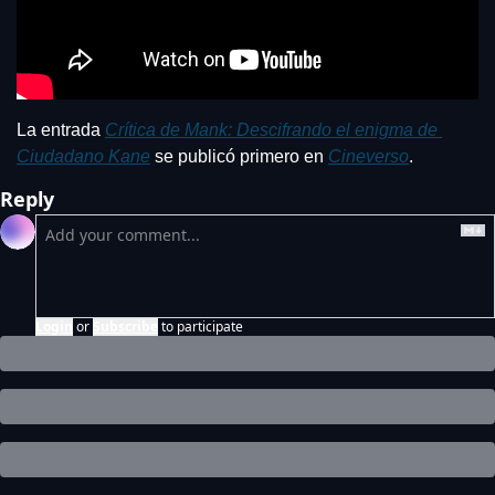
La entrada 
Crítica de Mank: Descifrando el enigma de 
Ciudadano Kane
 se publicó primero en 
Cineverso
.
Reply
Login
or
Subscribe
to participate