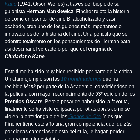
Kane
 (1941, Orson Welles) a través del biopic de su 
guionista 
Herman Mankiewicz
. Fincher relata la historia 
de cómo un escritor de cine B, alcoholizado y casi 
acabado, crea uno de los guiones más importantes e 
innovadores de la historia del cine. Una película que se 
adentra totalmente en los pensamientos de Herman para 
así descifrar el verdadero por qué del 
enigma de 
Ciudadano Kane
.
Este filme ha sido muy bien recibido por parte de la crítica. 
Un claro ejemplo son las 
10 nominaciones
que ha 
recibido 
Mank
 por parte de la Academia, convirtiéndose en 
la película con mayor reconocimiento de 93º edición de los 
Premios Oscars
. Pero a pesar de haber sido la favorita, 
finalmente se ha visto eclipsada por otras obras como se 
vio en la anterior gala de los 
Globos de Oro
. Y es que 
Fincher tiene este año una gran competencia que, quizás 
por ciertas carencias de esta película, le hagan perder 
alguna que otra estatuilla.