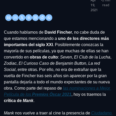
Apr 
•
2 min 
19, 
read
2021
Cuando hablamos de 
David Fincher
, no cabe duda de 
que estamos mencionando a 
uno de los directores más 
importantes del siglo XXI
. Posiblemente conozcas la 
mayoría de sus películas, ya que muchas de ellas se han 
convertido en 
obras de culto
: 
Seven
, 
El Club de la Lucha
, 
Zodiac
, 
El Curioso Caso de Benjamin Button
, 
La red 
Social
, entre otras. Por ello, no era de extrañar que la 
vuelta de Fincher tras seis años sin aparecer por la gran 
pantalla dejaría a todo el mundo expectantes de su nueva 
obra. Como parte del repaso de 
las nominaciones a Mejor 
Película de los 
Premios Óscar 2021
, hoy os traemos la 
crítica de 
Mank
.
Mank
 nos vuelve a traer al cine la presencia de 
Ciudadano 