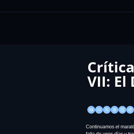
Crític
VII: E
Continuamos el maratón
falta de unos días y tras