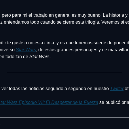
pero para mi el trabajo en general es muy bueno. La historia y l
ez entendamos todo cuando se cierre esta trilogía. Veremos si est
ir te guste o no esta cinta, y es que tenemos suerte de poder dis
niverso 
Star Wars
, de estos grandes personajes y de maravillar
n todo fan de 
Star Wars
.
ver todas las noticias segundo a segundo en nuestro 
Twitter
 o
Star Wars Episodio VII: El Despertar de la Fuerza
 se publicó pri