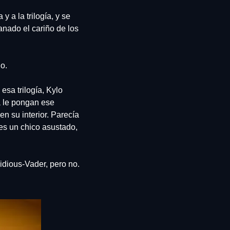
a la trilogía, y se 
nado el cariño de los 
o. 
sa trilogía, Kylo 
 le pongan ese 
 su interior. Parecía 
es un chico asustado, 
dious-Vader, pero no. 