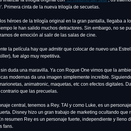
a
‘. Primera cinta de la nueva trilogía de secuelas.
os héroes de la trilogía original en la gran pantalla, llegaba a lo
 tiempo le han salido muchos detractores. Sin embargo, no se p
ramos de emoción al salir de las salas de cine.
te la película hay que admitir que colocar de nuevo una Estrell
ller), fue algo muy repetitiva.
 sin duda una maravilla. Ya con Rogue One vimos que la ambien
nicas modernas da una imagen simplemente increíble. Siguiendo 
marionetas, animatronic, maquetas, etc con efectos digitales. Da
 contrario que las precuelas.
naje central, tenemos a Rey. TAl y como Luke, es un personaje
uerta. Disney hizo un gran trabajo de marketing ocultando que re
 En resumen Rey es un personaje fuerte, independiente y lleno d
 fans. 