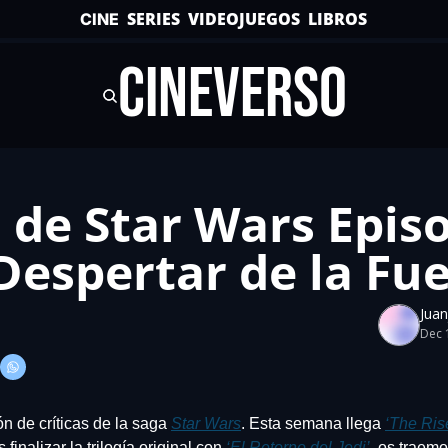
SERIES
VIDEOJUEGOS
LIBROS
CINE
CINEVERSO
a de Star Wars Episo
l Despertar de la Fu
Juan
Dec 
 de críticas de la saga 
Star Wars
. Esta semana llega 
‘
The Ris
 finalizar la trilogía original con
 ‘El Retorno del Jedi’
, os traemos