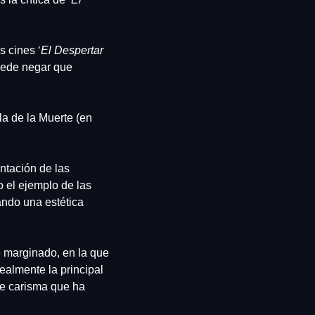
s cines ‘
El Despertar 
uede negar que 
a de la Muerte (en 
tación de las 
el ejemplo de las 
ndo una estética 
 marginado, en la que 
almente la principal 
e carisma que ha 