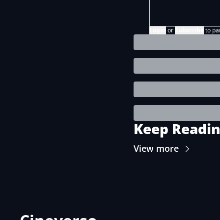
Login
or
Subscribe
to pa
Keep Readi
View more