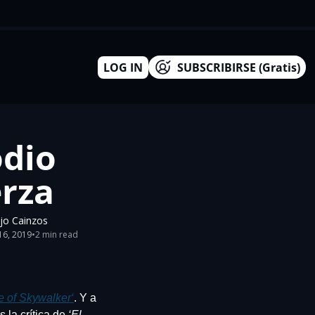
LOG IN
SUBSCRIBIRSE (Gratis)
dio 
erza
jo Cainzos
16, 2019
•
2 min read
e of Skywalker
‘
. Y a 
 la crítica de 
‘El 