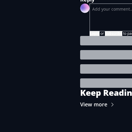
Login
or
Subscribe
to pa
Keep Readi
View more