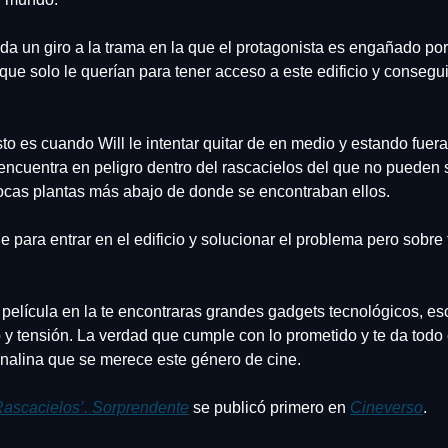
 da un giro a la trama en la que el protagonista es engañado por
ue solo le querían para tener acceso a este edificio y conseguir 
o es cuando Will le intentar quitar de en medio y estando fuera 
encuentra en peligro dentro del rascacielos del que no pueden sa
pocas plantas más abajo de donde se encontraban ellos.
le para entrar en el edificio y solucionar el problema pero sobre t
película en la te encontraras grandes gadgets tecnológicos, es
o y tensión. La verdad que cumple con lo prometido y te da todo 
nalina que se merece este género de cine.
 Rascacielos’. Sorprendente
 se publicó primero en 
Cineverso
.