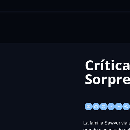
Crític
Sorpr
La familia Sawyer viaj
grande y avanzado de