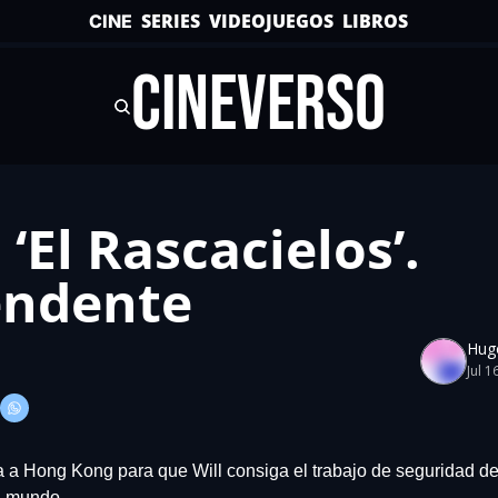
SERIES
VIDEOJUEGOS
LIBROS
CINE
CINEVERSO
a ‘El Rascacielos’. 
endente
Hug
Jul 1
a a Hong Kong para que Will consiga el trabajo de seguridad d
l mundo.