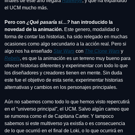
finales de este año llegará 
Hawkeye
, y que ha expandido 
el UCM mucho más.
Pero con 
¿Qué pasaría si…?
 han introducido la 
novedad de la animación.
 Este genero, modalidad o 
forma de contar las historias, ha sido relegado en muchas 
ocasiones como algo secundario a la acción real. Pero si 
algo nos ha enseñado 
Star Wars
 con 
The Clone Wars
 y 
Rebels
, es que la animación es un terreno muy bueno para 
ofrecer historias diferentes y experimentar con todo lo que 
los diseñadores y creadores tienen en mente. Sin duda 
este fue el objetivo de esta serie, experimentar historias 
alternativas y cambios en los personajes principales.
Aún no sabemos como todo lo que hemos visto repercutirá 
en el “universo principal”, el UCM. Salvo algún cameo que 
se rumorea como el de Capitana Carter. Y tampoco 
sabemos si este multiverso ya existía o es consecuencia 
de lo que ocurrió en el final de Loki, o lo que ocurrirá en 