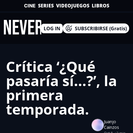
SERIES
VIDEOJUEGOS
LIBROS
CINE
INEVERSO
LOG IN
SUBSCRIBIRSE (Gratis)
Crítica ‘¿Qué 
pasaría sí...?’, la 
primera 
temporada.
Juanjo 
Cainzos