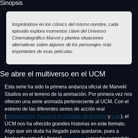
Sinopsis
Inspirándose en los cómics del mismo nombre, cada 
episodio explora momentos clave del Universo 
Cinematográfico Marvel y plantea situaciones 
alternativas sobre algunos de los personajes más 
importantes de esas películas.
Se abre el multiverso en el UCM
Esta serie ha sido la primera andanza oficial de Marvekl 
Studios en el terreno de la animación. Por primera vez nos 
ofrecen una serie animada perteneciente al UCM. Con el 
estreno de las diferentes series de acción real 
(
Wandavisión
, 
Falcon y el Soldado de Invierno
 y 
Loki
), el 
UCM nos ha ofrecido grandes historias en este formato. 
Algo que sin duda ha llegado para quedarse, pues a 