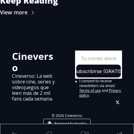
Keep Reading
View more
Cinevers
o
Subscribirse (GRATIS)
Cineverso: La web 
sobre cine, series y 
I consent to receive 
newsletters via email.
videojuegos que 
Terms of use
and
Privacy 
leen más de 2 mil 
policy
.
fans cada semana.
© 2026 Cineverso.
Powered by beehiiv
0