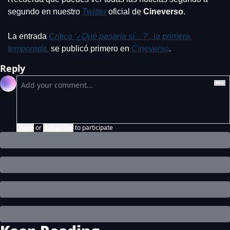
segundo en nuestro 
Twitter
 oficial de 
Cineverso
.
La entrada 
Crítica ‘¿Qué pasaría sí…?’, la primera 
temporada.
 se publicó primero en 
Cineverso
.
Reply
Login
or
Subscribe
to participate