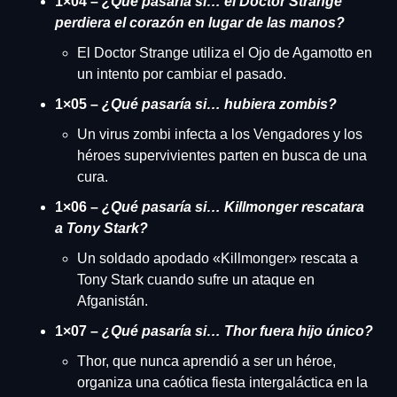
1×04 – 
¿Qué pasaría si… el Doctor Strange 
perdiera el corazón en lugar de las manos?
El Doctor Strange utiliza el Ojo de Agamotto en 
un intento por cambiar el pasado.
1×05 – 
¿Qué pasaría si… hubiera zombis?
Un virus zombi infecta a los Vengadores y los 
héroes supervivientes parten en busca de una 
cura.
1×06 – 
¿Qué pasaría si… Killmonger rescatara 
a Tony Stark?
Un soldado apodado «Killmonger» rescata a 
Tony Stark cuando sufre un ataque en 
Afganistán.
1×07 –
 ¿Qué pasaría si… Thor fuera hijo único?
Thor, que nunca aprendió a ser un héroe, 
organiza una caótica fiesta intergaláctica en la 