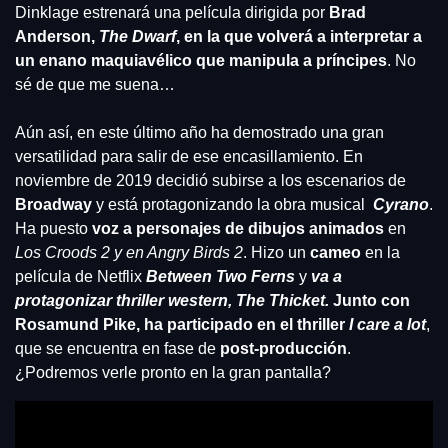
Dinklage estrenará una película dirigida por 
Brad 
Anderson,
 The Dwarf
, en la que volverá a interpretar a 
un enano maquiavélico que manipula a príncipes
. No 
sé de que me suena… 
Aún así, en este último año ha demostrado una gran 
versatilidad para salir de ese encasillamiento. En 
noviembre de 2019 decidió subirse a los escenarios de
Broadway
 y está protagonizando la obra musical  
Cyrano
. 
Ha puesto 
voz a personajes de dibujos animados
 en 
Los Croods 2 y en Angry Birds 2
. Hizo un 
cameo 
en la 
película de Netflix 
Between Two Ferns
 y 
va a 
protagonizar thriller western, The Thicket.
Junto con 
Rosamund Pike, ha participado en el thriller 
I care a lot
, 
que se encuentra en fase de 
post-producción
. 
¿Podremos verle pronto en la gran pantalla?