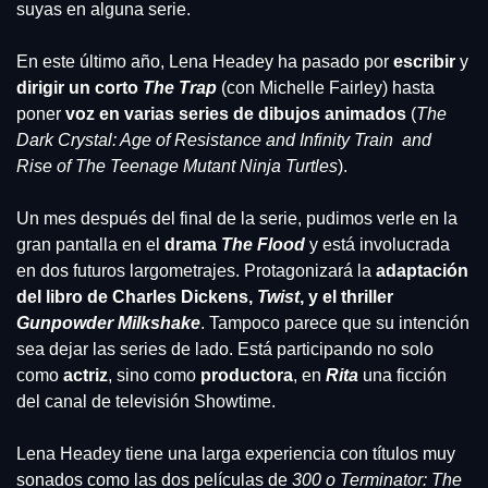
suyas en alguna serie.
En este último año, Lena Headey ha pasado por 
escribir 
y 
dirigir un corto 
The Trap
 (con Michelle Fairley) hasta 
poner
 voz en varias series de dibujos animados
 (
The 
Dark Crystal: Age of Resistance and Infinity Train  and  
Rise of The Teenage Mutant Ninja Turtles
).
Un mes después del final de la serie, pudimos verle en la 
gran pantalla en el 
drama 
The Flood
 y está involucrada 
en dos futuros largometrajes. Protagonizará la 
adaptación 
del libro de Charles Dickens, 
Twist
, y el thriller 
Gunpowder Milkshake
. Tampoco parece que su intención 
sea dejar las series de lado. Está participando no solo 
como
 actriz
, sino como 
productora
, en 
Rita 
una ficción 
del canal de televisión Showtime.
Lena Headey tiene una larga experiencia con títulos muy 
sonados como las dos películas de 
300 o Terminator: The 