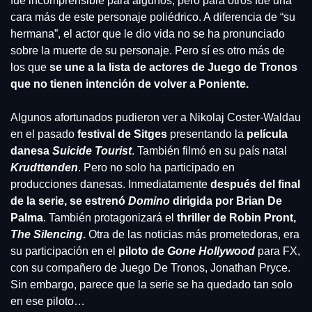
fue incomprensible para algunos, pero para otros fue una 
cara más de este personaje poliédrico. A diferencia de “su 
hermana”, el actor que le dio vida no se ha pronunciado 
sobre la muerte de su personaje. Pero sí es otro más de 
los que
 se une a la lista de actores de Juego de Tronos 
que no tienen intención de volver a Poniente.
Algunos afortunados pudieron ver a Nikolaj Coster-Waldau 
en el pasado
 festival de Sitges
 presentando la
 película 
danesa 
Suicide Tourist
. También filmó en su país natal 
Krudttønden
. Pero no solo ha participado en 
producciones danesas. Inmediatamente 
después del final 
de la serie, se estrenó 
Domino 
dirigida por Brian De 
Palma
. También protagonizará el 
thriller de Robin Pront, 
The Silencing
.
 Otra de las noticias más prometedoras, era 
su participación en el 
piloto de 
Gone Hollywood
 para FX, 
con su compañero de Juego De Tronos, Jonathan Pryce. 
Sin embargo, parece que la serie se ha quedado tan solo 
en ese piloto…