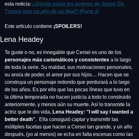
esta noticia: 
¿Dónde están los actores de Juego De 
Tronos tras un año de su final? (Parte 1)
Este artículo contiene 
¡SPOILERS!
Lena Headey
Te guste o no, es innegable que Cersei es uno de los
personajes más carismáticos y consistentes
 a lo largo 
de toda la serie. Su maldad, sus motivaciones personales, 
su ansia de poder, el amor por sus hijos… Hacen que se 
construya un personaje redondo que perdurará a lo largo 
de los años. Es por ello que las pocas líneas que tuvo en 
la última temporada no hacen justicia a todo lo construido 
anteriormente, y menos aún su muerte. Así lo transmite la 
actriz que le dio vida, 
Lena Headey: “I will say I wanted a 
better death”
.  Ella consiguió captar y transmitir las 
múltiples facetas que hacen a Cersei tan grande, y un año 
después, (yo al menos) se echa en falta escenas como las 