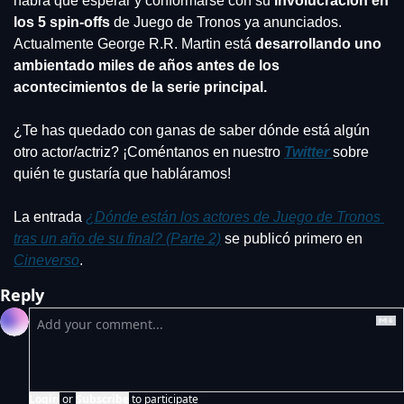
habrá que esperar y conformarse con su
 involucración en 
los 5 spin-offs
 de Juego de Tronos ya anunciados. 
Actualmente George R.R. Martin está 
desarrollando uno 
ambientado miles de años antes de los 
acontecimientos de la serie principal.
¿Te has quedado con ganas de saber dónde está algún 
otro actor/actriz? ¡Coméntanos en nuestro 
Twitter 
sobre 
quién te gustaría que habláramos!
La entrada 
¿Dónde están los actores de Juego de Tronos 
tras un año de su final? (Parte 2)
 se publicó primero en 
Cineverso
.
Reply
Login
or
Subscribe
to participate