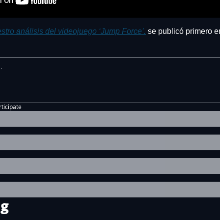
stro análisis del videojuego ‘Jump Force’.
 se publicó primero e
rticipate
ng