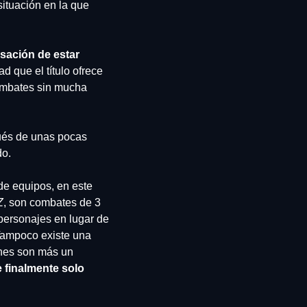
ituación en la que 
sación de estar 
ad que el título ofrece 
ombates sin mucha 
ués de unas pocas 
o. 
de equipos, en este 
Z
, son combates de 3 
 personajes en lugar de 
Tampoco existe una 
nes son más un 
finalmente solo 