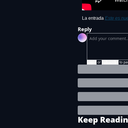
La entrada 
Este es nue
Reply
Login
or
Subscribe
to pa
Keep Readi