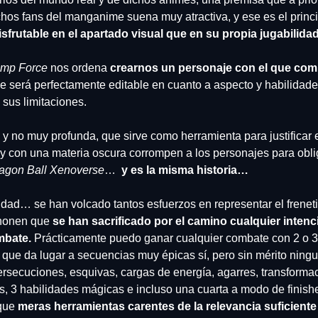
hos fans del manganime suena muy atractiva, y ese es el princi
frutable en el apartado visual que en su propia jugabilidad
mp Force
 nos ordena 
crearnos un personaje con el que com
je será perfectamente editable en cuanto a aspecto y habilidade
 sus limitaciones.  
 y no muy profunda, que sirve como herramienta para justificar e
y con una materia oscura corrompen a los personajes para oblig
agon Ball Xenoverse
… 
 y es la misma historia…
idad… se han volcado tantos esfuerzos en representar el freneti
honen que 
se han sacrificado por el camino cualquier intenc
mbate.
 Prácticamente puedo ganar cualquier combate con 2 o 3 
ue da lugar a secuencias muy épicas sí, pero sin mérito ningu
secuciones, esquivas, cargas de energía, agarres, transformaci
s, 3 habilidades mágicas e incluso una cuarta a modo de finisher
que 
meras herramientas carentes de la relevancia suficiente 