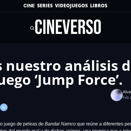
SERIES
VIDEOJUEGOS
LIBROS
CINE
CINEVERSO
 nuestro análisis de
uego ‘Jump Force’.
Alv
Feb 
vo juego de peleas de 
Bandai Namco
 que reúne a diferentes pe
rios del mundo real y de dichos animes, una premisa que a prio