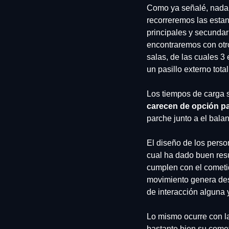
Como ya señalé, nada 
recorreremos las estan
principales y secundari
encontraremos con otro
salas, de las cuales 3
un pasillo externo total
carecen de opción pa
parche junto a el bala
El diseño de los perso
cual ha dado buen resu
cumplen con el cometid
movimiento genera dest
de interacción alguna 
Lo mismo ocurre con la
bastante bien su comet