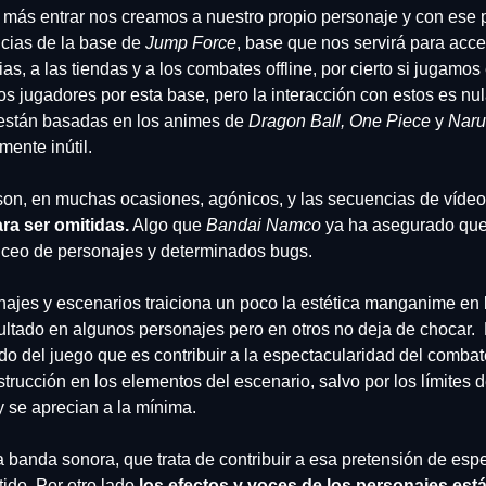
más entrar nos creamos a nuestro propio personaje y con ese p
cias de la base de 
Jump Force
, base que nos servirá para acce
as, a las tiendas y a los combates offline, por cierto si jugamos 
s jugadores por esta base, pero la interacción con estos es nula
 están basadas en los animes de 
Dragon Ball, One Piece
 y 
Naru
mente inútil. 
ra ser omitidas.
 Algo que 
Bandai Namco
 ya ha asegurado que 
nceo de personajes y determinados bugs. 
najes y escenarios traiciona un poco la estética manganime en b
ltado en algunos personajes pero en otros no deja de chocar.  E
o del juego que es contribuir a la espectacularidad del combate
rucción en los elementos del escenario, salvo por los límites d
y se aprecian a la mínima. 
 banda sonora, que trata de contribuir a esa pretensión de esp
ido. Por otro lado 
los efectos y voces de los personajes está