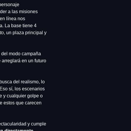
ersonaje 
der a las misiones 
en línea nos 
. La base tiene 4 
to
, un plaza principal y 
Los tiempos de carga son, en muchas ocasiones, agónicos, y las secuencias de vídeo del modo campaña 
arreglará en un futuro 
usca del realismo, lo 
so sí, los escenarios 
 y cualquier golpe o 
e estos que carecen 
ectacularidad y cumple 
n directamente 