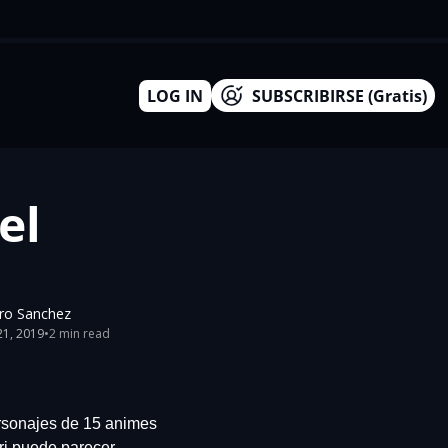
LOG IN
SUBSCRIBIRSE (Gratis)
l 
aro Sanchez
21, 2019
•
2 min read
rsonajes de 15 animes 
ri puede parecer 