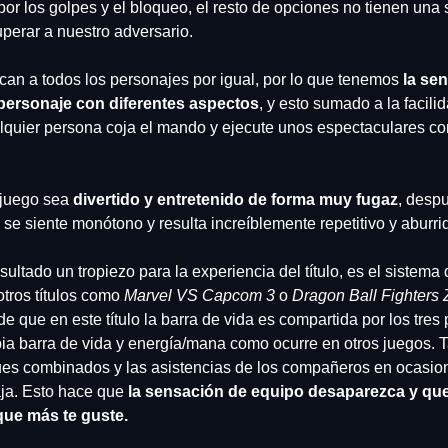
por los golpes y el bloqueo, el resto de opciones no tienen una s
uperar a nuestro adversario. 
ican a todos los personajes por igual, por lo que tenemos 
la sen
personaje con diferentes aspectos
, y esto sumado a la facilid
lquier persona coja el mando y ejecute unos espectaculares c
juego sea 
divertido y entretenido de forma muy fugaz
, desp
o se siente monótono y resulta increíblemente repetitivo y aburrid
ultado un tropiezo para la experiencia del título, es el sistema 
otros títulos como 
Marvel VS Capcom 3
 o 
Dragon Ball Fighters 
 de que en este título la barra de vida es compartida por los tres
ia barra de vida y energía/mana como ocurre en otros juegos. 
ues combinados y las asistencias de los compañeros en ocasio
ja. Esto hace que 
la sensación de equipo desaparezca y que 
 que más te guste. 