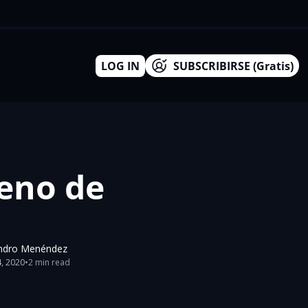
LOG IN
SUBSCRIBIRSE (Gratis)
eno de 
ndro Menéndez
4, 2020
•
2 min read