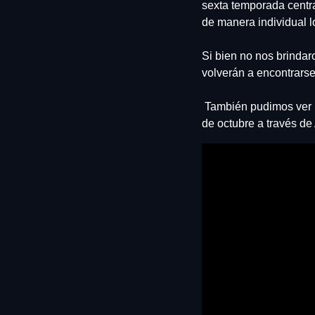
sexta temporada centra
de manera individual l
Si bien no nos brindar
volverán a encontrarse
 También pudimos ver un pequeño adelanto con escenas de los episodios que podremos ver a partir del 11 
de octubre a través d