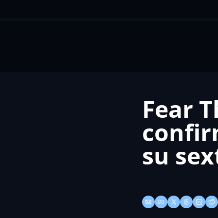
Fear T
confir
su se