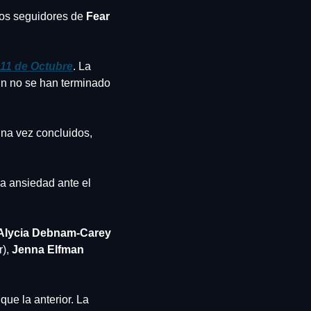
 los seguidores de 
Fear 
 11 de Octubre
. La 
n no se han terminado 
Una vez concluidos, 
a ansiedad ante el 
Alycia Debnam-Carey
), 
Jenna Elfman
e la anterior. La 