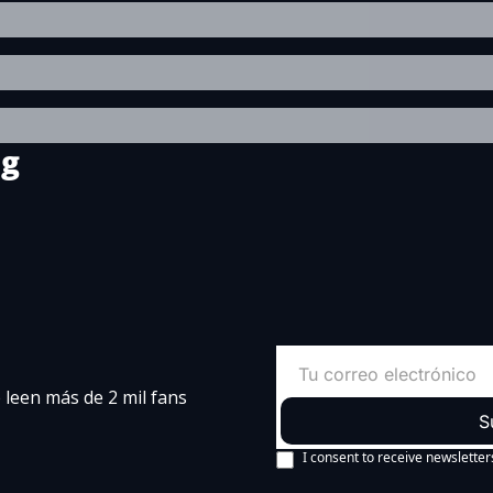
ng
leen más de 2 mil fans 
S
I consent to receive newsletter