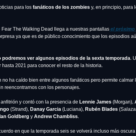
ticias para los 
fanáticos de los zombies
 y, en principio, para
 Fear The Walking Dead llega a nuestras pantallas
el próximo
orpresa ya que es de público conocimiento que los episodios aú
o podremos ver algunos episodios de la sexta temporada
. 
hasta 2021 para conocer el resto de la historia.
 no ha caído bien entre algunos fanáticos pero permite calmar l
in reencontrarnos con los personajes.
l anfitrión y contó con la presencia de 
Lennie James
 (Morgan), 
ingo
 (Strand), 
Danay Garcia
 (Luciana), 
Rubén Blades
 (Salazar
Ian Goldberg
 y 
Andrew Chambliss
.
uerdo en que la temporada seis se volverá incluso más oscura qu