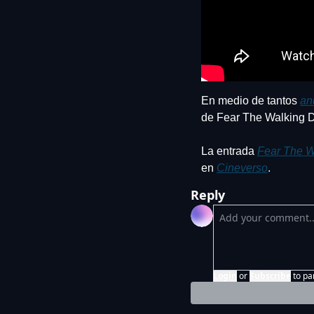
En medio de tantos 
an
de Fear The Walking De
La entrada 
Fear The W
en 
Cineverso
.
Reply
Login
or
Subscribe
to pa