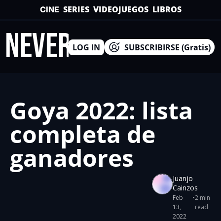
SERIES
VIDEOJUEGOS
LIBROS
CINE
INEVERSO
LOG IN
SUBSCRIBIRSE (Gratis)
Goya 2022: lista 
completa de 
ganadores
Juanjo 
Cainzos
Feb 
•
2 min 
13, 
read
2022