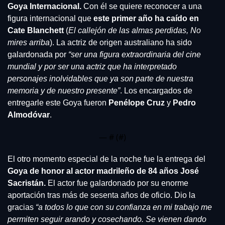
Goya Internacional.
 Con él se quiere reconocer a una 
figura internacional que 
este primer año ha caído en 
Cate Blanchett 
(
El callejón de las almas perdidas, No 
mires arriba
). La actriz de origen australiano ha sido 
galardonada por 
“ser una figura extraordinaria del cine 
mundial y por ser una actriz que ha interpretado 
personajes inolvidables que ya son parte de nuestra 
memoria y de nuestro presente”
. Los encargados de 
entregarle este Goya fueron 
Penélope Cruz
 y 
Pedro 
Almodóvar
.
— #
 (#
)
El otro momento especial de la noche fue la entrega del 
Goya de honor al actor madrileño de 84 años José 
Sacristán.
 El actor fue galardonado por su enorme 
aportación tras más de sesenta años de oficio. Dio la 
gracias 
“a todos lo que con su confianza en mi trabajo me 
permiten seguir arando y cosechando. Se vienen dando 