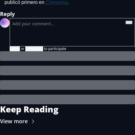
publicó primero en 
Cineverso
.
Reply
Login
or
Subscribe
to participate
Keep Reading
View more