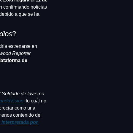
n confirmando noticias 
debido a que se ha 
dios
?
ría estrenarse en 
ywood Reporter
lataforma de 
Falcon y el Soldado de Invierno 
andaVision
, lo cuál no 
preciar como una 
menos contenido del 
 interpretada por 