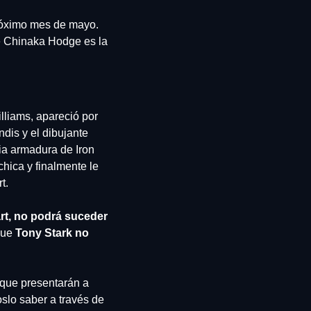
óximo mes de mayo. 
ue Chinaka Hodge es la 
lliams, apareció por 
is y el dibujante 
a armadura de Iron 
hica y finalmente le 
t.
rt, no podrá suceder 
que 
Tony Stark no 
 que presentarán a 
lo saber a través de 