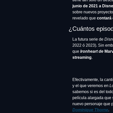
junio de 2021 a Disn
sobre nuevos proyectos
revelado que 
contará
¿Cuántos episodi
La futura serie de
 Dis
2022 ó 2023). Sin emb
que 
Ironheart de
 Mar
streaming
.
Efectivamente, la canti
y el que veremos en 
L
sabemos si es del todo
película alargada que 
nuevo personaje que p
Dominique Thorne
.