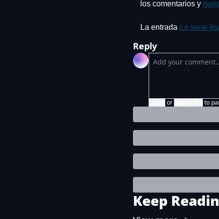
los comentarios y 
nues
La entrada 
La serie Ir
Reply
Login
or
Subscribe
to pa
Keep Readi