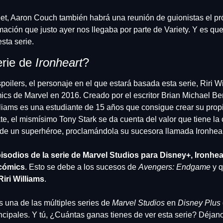
t, Aaron Couch también habrá una reunión de guionistas el pr
irmación que justo ayer nos llegaba por parte de Variety. Y es q
esta serie.
rie de 
Ironheart
?
oilers, el personaje en el que estará basada esta serie, Riri Wi
ics de Marvel en 2016. Creado por el escritor Brian Michael Bend
liams es una estudiante de 15 años que consigue crear su propi
, el mismísimo Tony Stark se da cuenta del valor que tiene la c
 de un superhéroe, proclamándola su sucesora llamada Ironhear
pisodios de la serie de Marvel Studios para Disney+, Ironhea
 cómics
. Esto se debe a los sucesos de 
Avengers: Endgame
 y 
Riri Williams
.
s una de las múltiples series de
 Marvel Studios
 en 
Disney Plus
cipales. Y tú, ¿Cuántas ganas tienes de ver esta serie? Déjanos