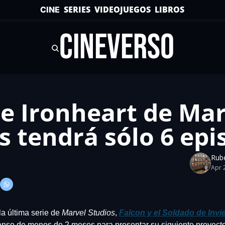
SERIES
VIDEOJUEGOS
LIBROS
CINE
CINEVERSO
ie Ironheart de Mar
s tendrá sólo 6 ep
Rub
Apr 
la última serie de 
Marvel Studios
, 
Falcon y el Soldado de Invi
anso de menos de 2 meses para presentar su siguiente proyecto