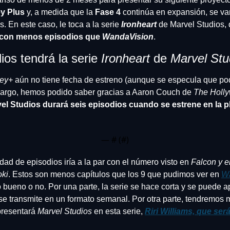
ey Plus
 y, a medida que la 
Fase 4
 continúa en expansión, se va
. En este caso, le toca a la serie
 Ironheart
 de Marvel Studios, 
 con menos episodios que 
WandaVision
.
os tendrá la serie 
Ironheart 
de 
Marvel Stu
ney+
 aún no tiene fecha de estreno (aunque se especula que pod
argo, hemos podido saber gracias a Aaron Couch de 
The Holl
vel Studios durará seis episodios cuando se estrene en la p
— #
 (#
)
dad de episodios iría a la par con el número visto en 
oki
. Estos son menos capítulos que los 9 que pudimos ver en 
W
 bueno o no. Por una parte, la serie se hace corta y se puede a
se transmite en un formato semanal. Por otra parte, tendremos 
resentará 
Marvel Studios
 en esta serie, 
Riri Williams, que será