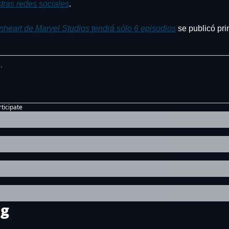
tras redes sociales
.
onheart de Marvel Studios tendrá sólo 6 episodios
 se publicó pr
rticipate
ng