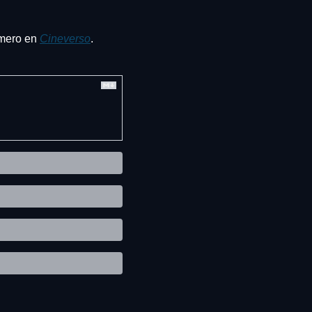
imero en 
Cineverso
.