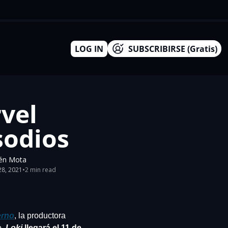
LOG IN
SUBSCRIBIRSE (Gratis)
vel 
isodios
én Mota
28, 2021
•
2 min read
erno
, la productora 
. 
Loki 
llegará el 11 de 