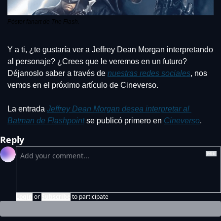
Póster fanart de The Flash.
Y a ti, ¿te gustaría ver a Jeffrey Dean Morgan interpretando 
al personaje? ¿Crees que le veremos en un futuro? 
Déjanoslo saber a través de 
nuestras redes sociales
, nos 
vemos en el próximo artículo de Cineverso.
La entrada 
Jeffrey Dean Morgan desea interpretar al 
Batman de Flashpoint
 se publicó primero en 
Cineverso
.
Reply
Login
or
Subscribe
to participate