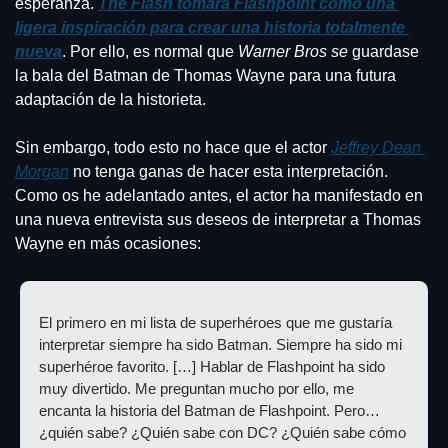
esperanza. 
The Flash
 tomará Flashpoint como una 
ligera inspiración para crear una historia totalmente 
nueva
. Por ello, es normal que
 Warner Bros se
 guardase 
la bala del Batman de Thomas Wayne para una futura 
adaptación de la historieta.
Sin embargo, todo esto no hace que el actor 
Jeffrey Dean 
Morgan
 no tenga ganas de hacer esta interpretación. 
Como os he adelantado antes, el actor ha manifestado en 
una nueva entrevista sus deseos de interpretar a Thomas 
Wayne en más ocasiones:
El primero en mi lista de superhéroes que me gustaría 
interpretar siempre ha sido Batman. Siempre ha sido mi 
superhéroe favorito. […] Hablar de Flashpoint ha sido 
muy divertido. Me preguntan mucho por ello, me 
encanta la historia del Batman de Flashpoint. Pero… 
¿quién sabe? ¿Quién sabe con DC? ¿Quién sabe cómo 