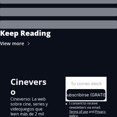
Keep Reading
View more
Cinevers
o
Subscribirse (GRATIS)
Cineverso: La web 
sobre cine, series y 
I consent to receive 
newsletters via email.
videojuegos que 
Terms of use
and
Privacy 
leen más de 2 mil 
policy
.