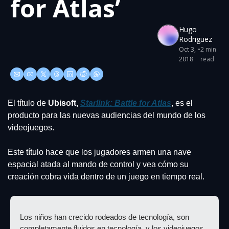
for Atlas’
Hugo 
Rodriguez
Oct 3, 
•
2 min 
2018
read
El título de 
Ubisoft, 
Starlink: Battle for Atlas
, es el 
producto para las nuevas audiencias del mundo de los 
videojuegos.
Este título hace que los jugadores armen una nave 
espacial atada al mando de control y vea cómo su 
creación cobra vida dentro de un juego en tiempo real.
Los niños han crecido rodeados de tecnología, son 
completamente fluidos en tecnología, y los videojuegos 