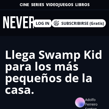
SERIES
VIDEOJUEGOS
LIBROS
CINE
INEVERSO
LOG IN
SUBSCRIBIRSE (Gratis)
Llega Swamp Kid 
para los más 
pequeños de la 
casa.
Adolfo 
Ferreiro 
Septien