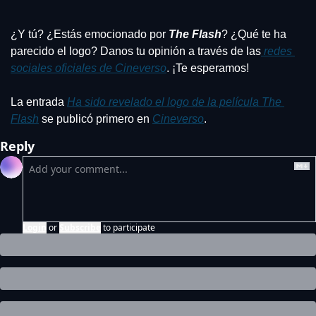
¿Y tú? ¿Estás emocionado por 
The Flash
? ¿Qué te ha 
parecido el logo? Danos tu opinión a través de las
 redes 
sociales oficiales de Cineverso
. ¡Te esperamos!
La entrada 
Ha sido revelado el logo de la película The 
Flash
 se publicó primero en 
Cineverso
.
Reply
Login
or
Subscribe
to participate