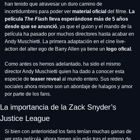
han tenido que atravesar un duro camino de 
incertidumbres para poder ver
 material oficial 
del filme. 
La 
película 
The Flas
h lleva esperándose más de 5 años 
desde que se anunció
, ya que el guion y el mando de la 
película ha pasado por muchos directores hasta acabar en 
Andy Muschietti. La primera adaptación en el cine live-
action del alter ego de Barry Allen ya tiene un 
logo ofical
.
Como antes os hemos adelantado, ha sido el mismo 
director Andy Muschietti quien ha dado a conocer esta 
especie de 
teaser reveal
 al mundo entero. Sus redes 
sociales ahora mismo son un abordaje de halagos y amor 
por parte de los fans.
La importancia de la Zack Snyder’s 
Justice League
Si bien con anterioridad los fans tenían muchas ganas de 
ver esta película, ahora tienen aún más tras el estreno de