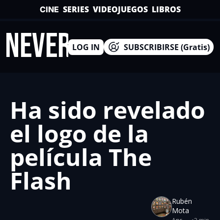
SERIES
VIDEOJUEGOS
LIBROS
CINE
INEVERSO
LOG IN
SUBSCRIBIRSE (Gratis)
Ha sido revelado 
el logo de la 
película The 
Flash
Rubén 
Mota