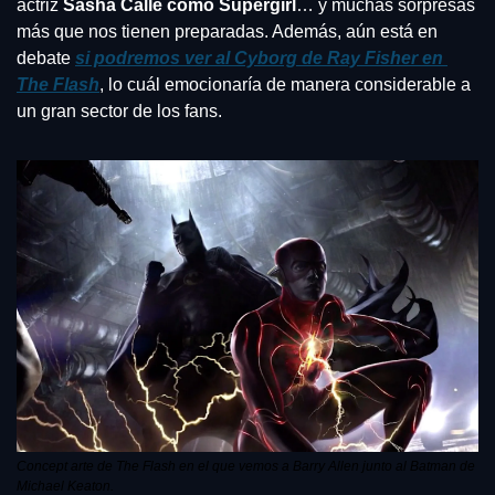
actriz 
Sasha Calle como Supergirl
… y muchas sorpresas 
más que nos tienen preparadas. Además, aún está en 
debate 
si podremos ver al Cyborg de Ray Fisher en 
The Flash
, lo cuál emocionaría de manera considerable a 
un gran sector de los fans.
Concept arte de The Flash en el que vemos a Barry Allen junto al Batman de 
Michael Keaton.