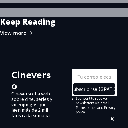
Keep Reading
View more
Cinevers
o
Subscribirse (GRATIS)
Cineverso: La web 
sobre cine, series y 
I consent to receive 
newsletters via email.
videojuegos que 
Terms of use
and
Privacy 
leen más de 2 mil 
policy
.
fans cada semana.