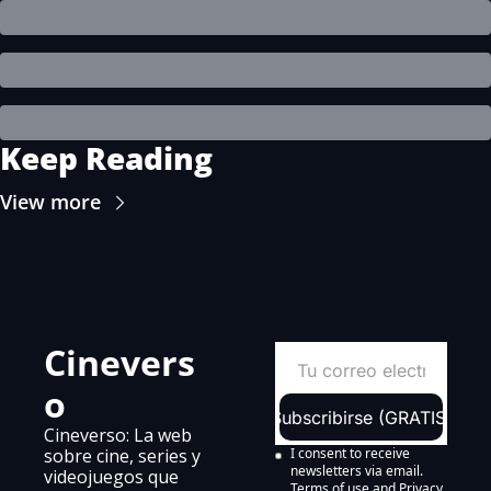
Keep Reading
View more
Cinevers
o
Subscribirse (GRATIS)
Cineverso: La web 
sobre cine, series y 
I consent to receive 
newsletters via email.
videojuegos que 
Terms of use
and
Privacy 