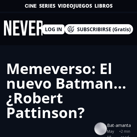
SERIES
VIDEOJUEGOS
LIBROS
CINE
INEVERSO
LOG IN
SUBSCRIBIRSE (Gratis)
Memeverso: El 
nuevo Batman... 
¿Robert 
Pattinson?
Bat-amanta
May 
•
2 min 