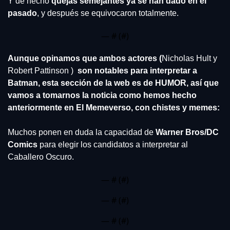
Y de hecho 
quejas semejantes ya se han dado en el 
pasado
, y después se equivocaron totalmente.
— #
 (#
)
Aunque opinamos que ambos actores (
Nicholas Hult y 
Robert Pattinson )
  son notables para interpretar a 
Batman, esta sección de la web es de HUMOR, así que 
vamos a tomarnos la noticia como hemos hecho 
anteriormente en El Memeverso, con chistes y memes:
Muchos ponen en duda la capacidad de 
Warner Bros/DC 
Comics
 para elegir los candidatos a interpretar al 
Caballero Oscuro.
— #
 (#
)
— #
 (#
)
— #
 (#
)