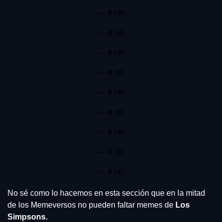
— #
 (#
)
— #
 (#
)
— #
 (#
)
— #
 (#
)
— #
 (#
)
— #
 (#
)
— #
 (#
)
— #
 (#
)
— #
 (#
)
No sé como lo hacemos en esta sección que en la mitad 
de los Memeversos no pueden faltar memes de 
Los 
Simpsons.