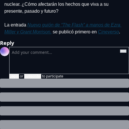
nuclear. ¿Cómo afectarán los hechos que viva a su 
presente, pasado y futuro?
La entrada 
Nuevo guión de “The Flash” a manos de Ezra 
Miller y Grant Morrison.
 se publicó primero en 
Cineverso
.
Reply
Login
or
Subscribe
to participate