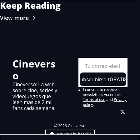
Keep Reading
View more
Cinevers
o
Subscribirse (GRATIS)
Cineverso: La web 
sobre cine, series y 
I consent to receive 
newsletters via email.
videojuegos que 
Terms of use
and
Privacy 
leen más de 2 mil 
policy
.
fans cada semana.
© 2026 Cineverso.
Powered by beehiiv