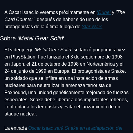
A Oscar Isaac lo veremos próximamente en 
‘
Dune
‘
 y 
‘The 
Card Counter’
, después de haber sido uno de los 
protagonistas de la última trilogía de 
Star Wars
.
Sobre ‘
Metal Gear Solid
‘
El videojuego 
‘Metal Gear Solid’
 se lanzó por primera vez 
en PlayStation. Fue lanzado el 3 de septiembre de 1998 
en Japón, el 21 de octubre de 1998 en Norteamérica y el 
24 de junio de 1999 en Europa. El protagonista es Snake, 
un soldado que se infiltra en una instalación de armas 
nucleares para neutralizar la amenaza terrorista de 
Foxhound, una unidad genéticamente mejorada de fuerzas 
especiales. Snake debe liberar a dos importantes rehenes, 
confrontar a los terroristas y evitar el lanzamiento de un 
ataque nuclear.
La entrada 
Oscar Isaac será Snake en la adaptación del 