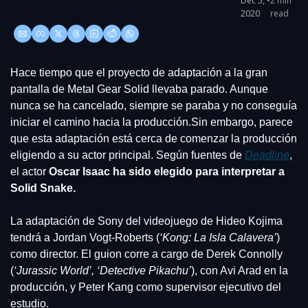
Dec 5, 
•
2 min 
2020
read
Hace tiempo que el proyecto de adaptación a la gran 
pantalla de Metal Gear Solid llevaba parado. Aunque 
nunca se ha cancelado, siempre se paraba y no conseguía 
iniciar el camino hacia la producción.Sin embargo, parece 
que esta adaptación está cerca de comenzar la producción 
eligiendo a su actor principal. Según fuentes de 
Deadline
, 
el actor
 Oscar Isaac ha sido elegido para interpretar a 
Solid Snake.
La adaptación de Sony del videojuego de Hideo Kojima 
tendrá a Jordan Vogt-Roberts (
‘Kong: La Isla Calavera’
) 
como director. El guion corre a cargo de Derek Connolly 
(
‘Jurassic World’, ‘Detective Pikachu’
), con Avi Arad en la 
producción, y Peter Kang como supervisor ejecutivo del 
estudio.