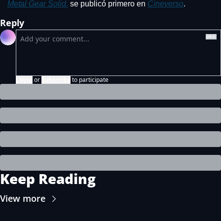
Metal Gear Solid.
 se publicó primero en 
Cineverso
.
Reply
Login
or
Subscribe
to participate
Keep Reading
View more