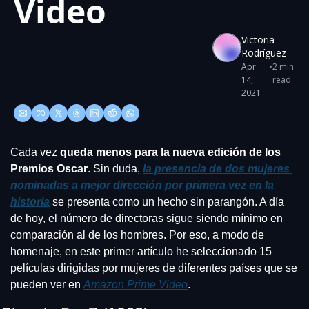
Video
Victoria 
Rodríguez
Apr 
•
2 min 
14, 
read
2021
Cada vez 
queda menos para la nueva edición de los 
Premios Oscar
. Sin duda, 
la presencia de dos mujeres 
nominadas a mejor dirección por primera vez en la 
historia
 se presenta como un hecho sin parangón. A día 
de hoy, el número de directoras sigue siendo mínimo en 
comparación al de los hombres. Por eso, a modo de 
homenaje, en este primer artículo he seleccionado 15 
películas dirigidas por mujeres de diferentes países que se 
pueden ver en 
Amazon Prime Video
.