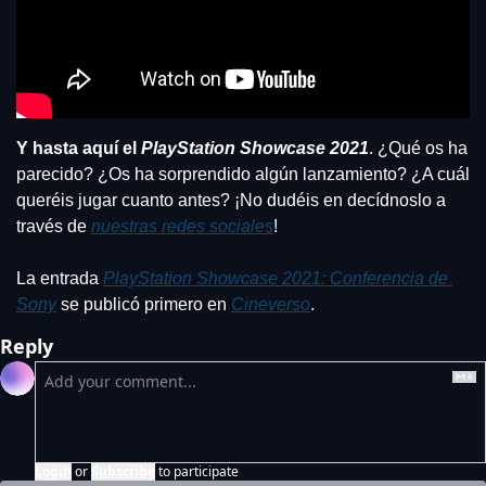
Y hasta aquí el 
PlayStation Showcase 2021
. ¿Qué os ha 
parecido? ¿Os ha sorprendido algún lanzamiento? ¿A cuál 
queréis jugar cuanto antes? ¡No dudéis en decídnoslo a 
través de 
nuestras redes sociales
!
La entrada 
PlayStation Showcase 2021: Conferencia de 
Sony
 se publicó primero en 
Cineverso
.
Reply
Login
or
Subscribe
to participate