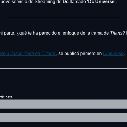
nuevo servicio de Streaming de 
Dc
 llamado ‘
Dc Universe
‘.
mi parte, ¿qué te ha parecido el enfoque de la trama de
 Titans
? 
azo a Jason Todd en ‘Titans’.
 se publicó primero en 
Cineverso
.
rticipate