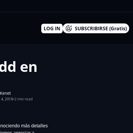
LOG IN
SUBSCRIBIRSE (Gratis)
dd en 
xKenet
14, 2018
•
2 min read
onociendo más detalles 
 se han revelado unas imágenes en las que podemos apreciar a 