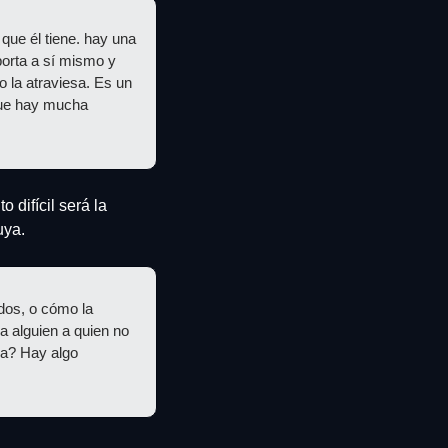
e él tiene. hay una 
orta a sí mismo y 
 la atraviesa. Es un 
que hay mucha 
to difícil será la 
uya.
dos, o cómo la 
 alguien a quien no 
a? Hay algo 