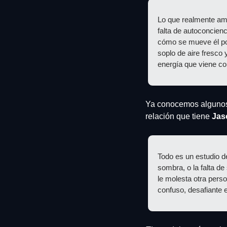
Lo que realmente amo
falta de autoconcien
cómo se mueve él por 
soplo de aire fresco
energía que viene co
Ya conocemos algunos 
relación que tiene
 Ja
Todo es un estudio de
sombra, o la falta de
le molesta otra pers
confuso, desafiante e