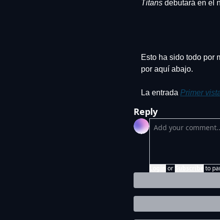
Titans
 debutará en el 
Esto ha sido todo por 
por aquí abajo.
La entrada 
Primer vist
Reply
Login
or
Subscribe
to pa