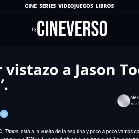
SERIES
VIDEOJUEGOS
LIBROS
CINE
CINEVERSO
 vistazo a Jason To
’.
Ale
Sep 
C
, 
Titans
, está a la vuelta de la esquina y poco a poco vamos c
z gracias a 
IGN