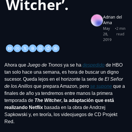
Witcher’.
Adrian del 
Ama
May 
•
2 min 
28, 
read
2019
Ahora que 
Juego de Tronos
 ya se ha 
despedido
 de HBO 
tan solo hace una semana, es hora de buscar un digno 
sucesor. Queda lejos en el horizonte la serie de 
El Señor 
de los Anillos
 que prepara Amazon, pero 
se supone
 que a 
finales de año ya tendremos entre manos la primera 
temporada de 
The Witcher
, la adaptación que está 
realizando Netflix
 basada en la obra de Andrzej 
Sapkowski y, en teoría, los videojuegos de CD Projekt 
Red.