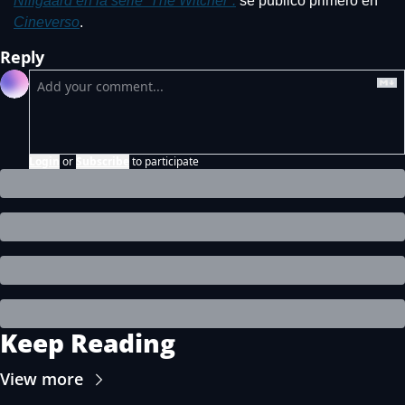
Nilfgaard en la serie ‘The Witcher’.
 se publicó primero en 
Cineverso
.
Reply
Login
or
Subscribe
to participate
Keep Reading
View more