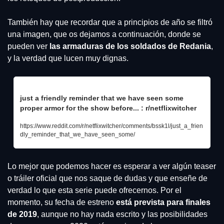
También hay que recordar que a principios de año se filtró 
una imagen, que os dejamos a continuación, donde se 
pueden ver 
las armaduras de los soldados de Redania
, 
y la verdad que lucen muy dignas.
just a friendly reminder that we have seen some 
proper armor for the show before... : r/netflixwitcher
https://www.reddit.com/r/netflixwitcher/comments/bssk1l/just_a_frien
dly_reminder_that_we_have_seen_some/
Lo mejor que podemos hacer es esperar a ver algún teaser 
o tráiler oficial que nos saque de dudas y que enseñe de 
verdad lo que esta serie puede ofrecernos. Por el 
momento, su fecha de estreno 
está prevista para finales 
de 2019
, aunque no hay nada escrito y las posibilidades 