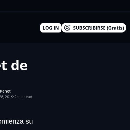
LOG IN
SUBSCRIBIRSE (Gratis)
t de 
xKenet
28, 2019
•
2 min read
omienza su 