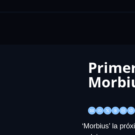
Primer
Morbi
‘Morbius’ la pró