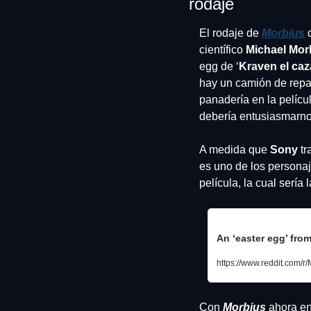
rodaje
El rodaje de 
Morbius
científico 
Michael Mor
egg de ‘
Kraven el ca
hay un camión de repar
panadería en la películ
debería entusiasmarnos
A medida que 
Sony 
tr
es uno de los personaj
película, la cual sería
An ‘easter egg’ fro
https://www.reddit.com/
Con 
Morbius
ahora en