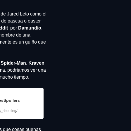
de Jared Leto como el 
 de pascua o easter 
dit  
por 
Damundio
, 
 nombre de una 
amente es un guiño que 
 
Spider-Man
, 
Kraven 
ma, podríamos ver una 
mucho tiempo.
osSpoilers
s_shooting/
s que cosas buenas 