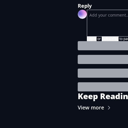
Reply
Login
or
Subscribe
to pa
Keep Readi
View more