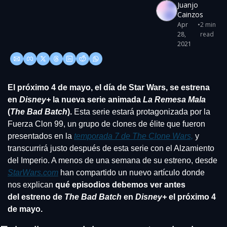
Juanjo 
Cainzos
Apr 
•
2 min 
28, 
read
2021
El próximo 4 de mayo, el día de Star Wars, se estrena 
en 
Disney+
 la nueva serie animada 
La Remesa Mala
(
The Bad Batch
).
 Esta serie estará protagonizada por la 
Fuerza Clon 99, un grupo de clones de élite que fueron 
presentados en la 
temporada 7 de 
The Clone Wars,
y 
transcurrirá justo después de esta serie con el Alzamiento 
del Imperio. A menos de una semana de su estreno, desde 
StarWars.com
 han compartido un nuevo artículo donde 
nos explican
 qué episodios debemos ver antes 
del estreno de 
The Bad Batch 
en 
Disney+
 el próximo 4 
de mayo. 