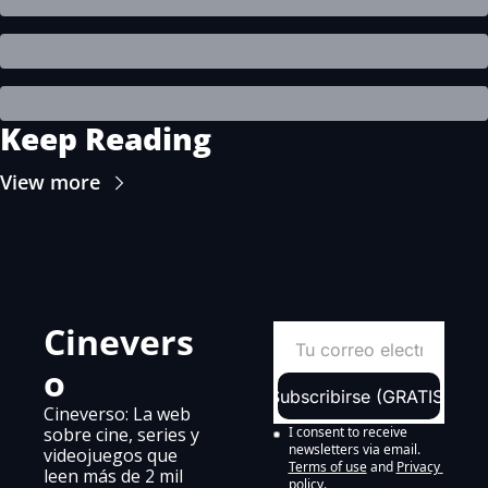
Keep Reading
View more
Cinevers
o
Subscribirse (GRATIS)
Cineverso: La web 
sobre cine, series y 
I consent to receive 
newsletters via email.
videojuegos que 
Terms of use
and
Privacy 
leen más de 2 mil 
policy
.