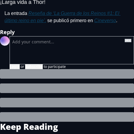
¡Larga vida a Thor!
La entrada 
Reseña de ‘La Guerra de los Reinos #1: El 
último reino en pie’.
 se publicó primero en 
Cineverso
.
Reply
Login
or
Subscribe
to participate
Keep Reading