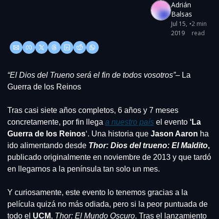
Adrián 
Balsas
Jul 15, 
•
2 min 
2019
read
“El Dios del Trueno será el fin de todos vosotros”
– La 
Guerra de los Reinos
Tras casi siete años completos, 6 años y 7 meses 
concretamente, por fin llega 
a nuestro país
 el evento 
‘La 
Guerra de los Reinos
‘. Una historia que 
Jason Aaron
 ha 
ido alimentando desde 
Thor: Dios del trueno: El Maldito
,
publicado originalmente en noviembre de 2013 y que tardó 
en llegarnos a la península tan solo un mes.
Y curiosamente, este evento lo tenemos gracias a la 
película quizá no más odiada, pero si la peor puntuada de 
todo el 
UCM
, 
Thor: El Mundo Oscuro
. Tras el lanzamiento 