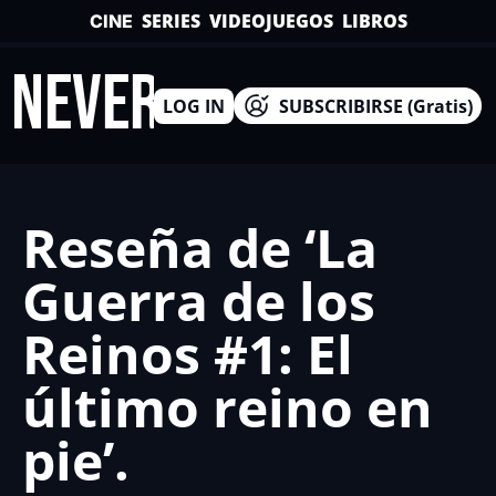
SERIES
VIDEOJUEGOS
LIBROS
CINE
INEVERSO
LOG IN
SUBSCRIBIRSE (Gratis)
Reseña de ‘La 
Guerra de los 
Reinos #1: El 
último reino en 
pie’.