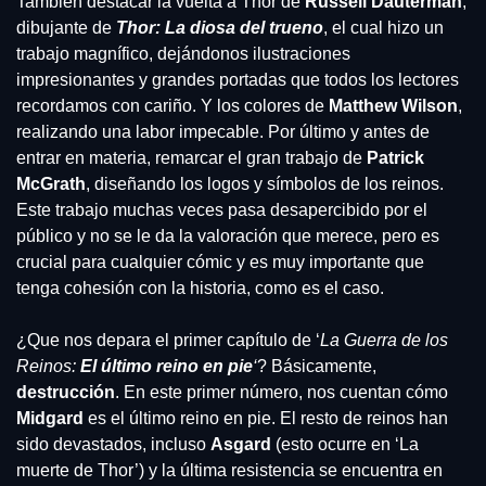
También destacar la vuelta a Thor de 
Russell Dauterman
, 
dibujante de 
Thor: La diosa del trueno
, el cual hizo un 
trabajo magnífico, dejándonos ilustraciones 
impresionantes y grandes portadas que todos los lectores 
recordamos con cariño. Y los colores de 
Matthew Wilson
, 
realizando una labor impecable. Por último y antes de 
entrar en materia, remarcar el gran trabajo de 
Patrick 
McGrath
, diseñando los logos y símbolos de los reinos. 
Este trabajo muchas veces pasa desapercibido por el 
público y no se le da la valoración que merece, pero es 
crucial para cualquier cómic y es muy importante que 
tenga cohesión con la historia, como es el caso.
¿Que nos depara el primer capítulo de ‘
La Guerra de los 
Reinos: 
El último reino en pie
‘
? Básicamente, 
destrucción
. En este primer número, nos cuentan cómo 
Midgard
 es el último reino en pie. El resto de reinos han 
sido devastados, incluso 
Asgard
 (esto ocurre en ‘La 
muerte de Thor’) y la última resistencia se encuentra en 