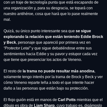
con un traje de tecnología punta que está escapando de 
una organización y, para su desgracia, se topará con 
nuestro antihéroe, cosa que hará que lo pase realmente 
mal.
Quizá, su único punto interesante sea que 
se sigue 
explorando la relación que están teniendo Eddie Brock 
y Beck
, personaje que apareció por primera vez en 
“Protector Letal”
 y que sigue debatiéndose entre sus 
sentimientos hacia Eddie y su pavor y estupor cada vez 
que tiene que presenciar los actos de Veneno.
El resto de
 la trama no puede resultar más anodina
, 
solamente tengo interés por la trama de Brock y Beck y ver 
cómo Veneno reparte leña a todo el que intente hacer 
daño a las personas que están bajo su protección.
El flojo guión está en manos de 
Carl Potts
 mientras que el 
dibujo es obra de 
Liam Sharp
, cuyo trabajo es, digámoslo 