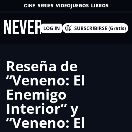
SERIES
VIDEOJUEGOS
LIBROS
CINE
INEVERSO
LOG IN
SUBSCRIBIRSE (Gratis)
Reseña de 
“Veneno: El 
Enemigo 
Interior” y 
“Veneno: El 