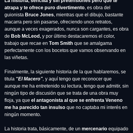
La historia, sencilla y sin pretensiones pero que te 
atrapa y te ofrece puro divertimento
, es obra del 
guionista 
Bruce Jones
, mientras que el dibujo, bastante 
macarra pero sin pasarse, ofreciendo unos retratos, 
aunque a veces exagerados, nunca son cargantes, es obra 
de 
Bob McLeod,
 y por último destacaremos el color, 
trabajo que recae en 
Tom Smith
 que se amalgama 
perfectamente con los bocetos que vamos observando en 
las viñetas. 
Finalmente, la siguiente historia de la que hablaremos, se 
titula 
“El Macero”
,
 y aquí tengo que reconocer que 
aunque me ha entretenido su lectura, tengo que admitir, sin 
ningún tipo de discusión que se trata de una obra muy 
floja, ya que 
el antagonista al que se enfrenta Veneno 
me ha parecido tan insulso
 que no captaba mi interés en 
ningún momento.
La historia trata, básicamente, de un 
mercenario 
equipado 