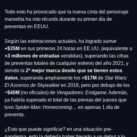
Todo esto ha provocado que la nueva cinta del personaje 
marvelita ha roto récords durante su primer día de 
preventas en EEUU.
Según las estimaciones actuales, ha logrado sumar
+$35M
 en sus primeras 24 horas en EE.UU. (equivalente a
+3 millones de entradas
 vendidas), superando las cifras 
de preventas totales de cualquier estreno del año 2021, y 
siendo la 
2ª mejor marca desde que se tienen estos 
datos
, superando ampliamente los 
+$17M
 de 
Star Wars: 
El Ascenso de Skywalker
 en 2019, pero por debajo de los 
~$40M
 (no oficiales) de 
Vengadores: Endgame
. Además, 
ya habría superado el total de las previas del jueves que 
tuvo 
Spider-Man: Homecoming
… en apenas 1 día de 
preventa.
¿Esto que puede significar? en una situación pre-
pandemia, esto la debería haber llevado a un debut a lo 