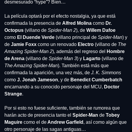
desmesurado “hype”? Bien…
La película optará por el efecto nostalgia, ya que está 
confirmada la presencia de 
Alfred Molina
 como 
Dr. 
Octopus
 (villano de 
Spider-Man 2
), de 
Willem Dafoe
como 
El Duende Verde
 (villano principal de 
Spider-Man
) y 
de
 Jamie Foxx
 como un renovado 
Electro 
(villano de 
The 
Amazing Spider-Man 2
), además del regreso del 
Hombre 
de Arena
 (villano de 
Spider-Man 3
) y 
Lagarto
 (villano de 
The Amazing Spider-Man
). También está más que 
confirmada la aparición, una vez más, de
 J. K. Simmons
como
 J. Jonah Jameson
, y de 
Benedict Cumberbatch
encarnando a su conocido personaje del MCU, 
Doctor 
Strange
.
Por si esto no fuese suficiente, también se rumorea que 
harán acto de presencia tanto el 
Spider-Man
 de 
Tobey 
Maguire 
como el de
 Andrew Garfield
, así como algún que 
otro personaje de las sagas antiguas…