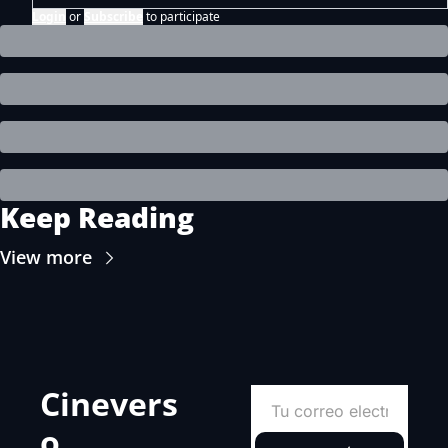
Login
or
Subscribe
to participate
Keep Reading
View more
Cinevers
o