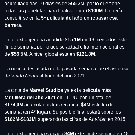
acumulado tras 10 días es de 
$65,3M
, por lo que tiene 
todas las papeletas para finalizar con 
+$100M
. Debería 
convertirse en la
 5ª película del año en rebasar esa 
barrera
.
En el extranjero ha añadido 
$15,1M 
en 49 mercados este 
fin de semana, por lo que su actual cifra internacional es 
de 
$56,5M
. A nivel global está en 
$121,8M
.
La noticia destacada de la pasada semana fue el ascenso 
de 
Viuda Negra
 al trono del año 2021.
La cinta de 
Marvel Studios 
ya es la 
película más 
taquillera del año 2021
 en EEUU, con un total de 
$174,4M
 acumulados tras recaudar 
$4M 
este fin de 
semana (en 
4º lugar
). Su posible final estará sobre los 
$182M-$183M
, superando las cifras de
 Ant-Man
 en 2015.
En el extranjero ha sumado 
$4M
 este fin de semana en 48 