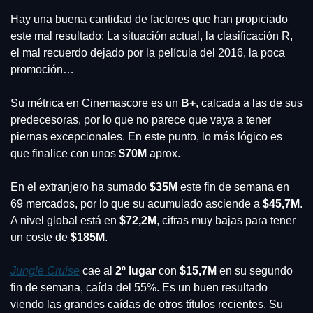
Hay una buena cantidad de factores que han propiciado 
este mal resultado: La situación actual, la clasificación R, 
el mal recuerdo dejado por la película del 2016, la poca 
promoción…
Su métrica en Cinemascore es un 
B+
, calcada a las de sus 
predecesoras, por lo que no parece que vaya a tener 
piernas excepcionales. En este punto, lo más lógico es 
que finalice con unos 
$70M
 aprox.
En el extranjero ha sumado
 $35M
 este fin de semana en 
69 mercados, por lo que su acumulado asciende a
 $45,7M
. 
A nivel global está en 
$72,2M
, cifras muy bajas para tener 
un coste de 
$185M
.
Jungle Cruise
cae al 
2º lugar
 con 
$15,7M
 en su segundo 
fin de semana, caída del 55%. Es un buen resultado 
viendo las grandes caídas de otros títulos recientes. Su 