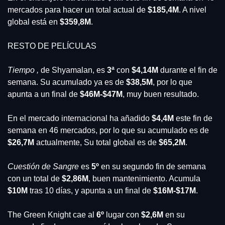
mercados para hacer un total actual de 
$185,4M
. A nivel 
global está en 
$359,8M
.
RESTO DE PELÍCULAS
Tiempo ,
 de Shyamalan,
es 
3ª
 con 
$4,14M
 durante el fin de 
semana. Su acumulado ya es de 
$38,5M
, por lo que 
apunta a un final de 
$46M-$47M
, muy buen resultado. 
En el mercado internacional ha añadido 
$4,4M
 este fin de 
semana en 46 mercados, por lo que su acumulado es de 
$26,7M
 actualmente, Su total global es de 
$65,2M
.
Cuestión de Sangre
 es 
5º 
en su segundo fin de semana 
con un total de 
$2,86M
, buen mantenimiento. Acumula 
$10M
 tras 10 días, y apunta a un final de 
$16M-$17M
.
The Green Knight cae al 
6º 
lugar con 
$2,6M
 en su 