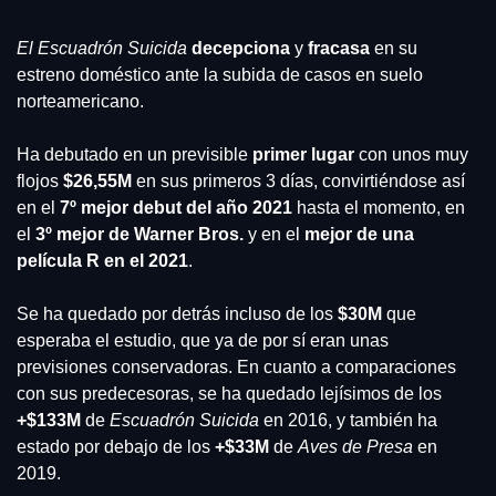
El Escuadrón Suicida
decepciona 
y 
fracasa 
en su 
estreno doméstico ante la subida de casos en suelo 
norteamericano.
Ha debutado en un previsible
 primer lugar
 con unos muy 
flojos
 $26,55M 
en sus primeros 3 días, convirtiéndose así 
en el 
7º mejor debut del año 2021 
hasta el momento, en 
el 
3º mejor de Warner Bros.
 y en el 
mejor de una 
película R en el 2021
.
Se ha quedado por detrás incluso de los
 $30M
 que 
esperaba el estudio, que ya de por sí eran unas 
previsiones conservadoras. En cuanto a comparaciones 
con sus predecesoras, se ha quedado lejísimos de los 
+$133M 
de 
Escuadrón Suicida
 en 2016, y también ha 
estado por debajo de los 
+$33M 
de 
Aves de Presa
 en 
2019.