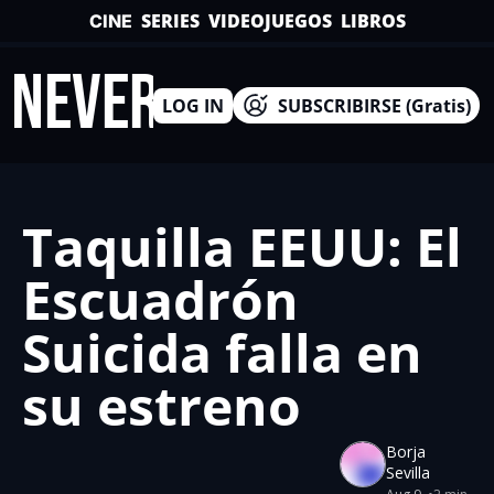
SERIES
VIDEOJUEGOS
LIBROS
CINE
INEVERSO
LOG IN
SUBSCRIBIRSE (Gratis)
Taquilla EEUU: El 
Escuadrón 
Suicida falla en 
su estreno
Borja 
Sevilla