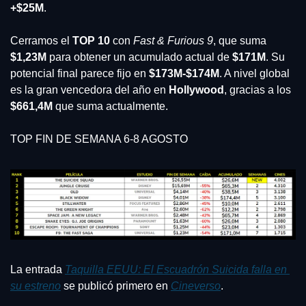
+$25M
.
Cerramos el 
TOP 10 
con 
Fast & Furious 9
, que suma
$1,23M
 para obtener un acumulado actual de 
$171M
. Su 
potencial final parece fijo en 
$173M-$174M
. A nivel global 
es la gran vencedora del año en 
Hollywood
, gracias a los 
$661,4M 
que suma actualmente.
TOP FIN DE SEMANA 6-8 AGOSTO
La entrada 
Taquilla EEUU: El Escuadrón Suicida falla en 
su estreno
 se publicó primero en 
Cineverso
.