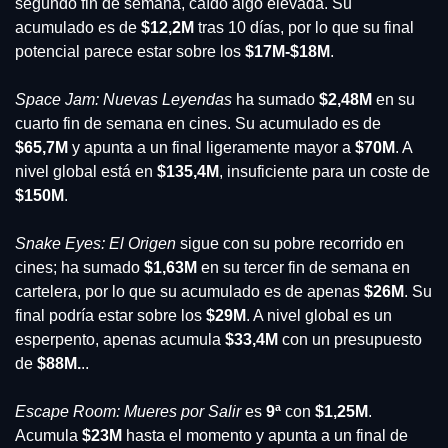
segundo fin de semana, caído algo elevada. Su 
acumulado es de 
$12,2M
 tras 10 días, por lo que su final 
potencial parece estar sobre los 
$17M-$18M
.
Space Jam: Nuevas Leyendas
 ha sumado
 $2,48M
 en su 
cuarto fin de semana en cines. Su acumulado es de 
$65,7M
 y apunta a un final ligeramente mayor a
 $70M
. A 
nivel global está en 
$135,4M
, insuficiente para un coste de 
$150M
.
Snake Eyes: El Origen
 sigue con su pobre recorrido en 
cines; ha sumado 
$1,63M 
en su tercer fin de semana en 
cartelera, por lo que su acumulado es de apenas
 $26M
. Su 
final podría estar sobre los 
$29M
. A nivel global es un 
esperpento, apenas acumula 
$33,4M
 con un presupuesto 
de 
$88M.
..
Escape Room: Mueres por Salir 
es
 9ª
 con
 $1,25M
. 
Acumula 
$23M
 hasta el momento y apunta a un final de 