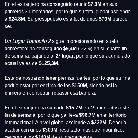
En el extranjero ha conseguido reunir 
$7,8M
 en sus 
primeros 21 mercados, por lo que su total global asciende 
a 
$24,8M
. Su presupuesto es alto, de unos 
$70M 
parece 
ser.
Un Lugar Tranquilo 2 
sigue impresionando en suelo 
doméstico; ha conseguido 
$9,4M
 (-22%) en su cuarto fin 
de semana, bajando al 
2º lugar
, por lo que su acumulado 
actual ya es de 
$125,3M
. 
Está demostrando tener piernas fuertes, por lo que su final 
podría estar por encima de los 
$150M,
 siendo así la 
primera en conseguir rebasar esa barrera.
En el extranjero ha sumado
 $15,7M
 en 45 mercados este 
fin de semana, por lo que ya lleva 
$96,7M
 en el territorio 
internacional. A nivel global asciende a 
$222M
. Debería 
acabar con unos 
$300M
, resultado más que magnífico, 
cercano a los 
$340M 
de su predecesora.