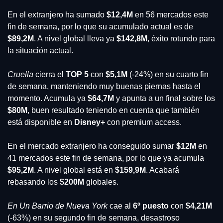
En el extranjero ha sumado 
$12,4M 
en 56 mercados este 
fin de semana, por lo que su acumulado actual es de 
$89,2M
. A nivel global lleva ya 
$142,8M
, éxito rotundo para 
la situación actual.
Cruella 
cierra el 
TOP 5 
con 
$5,1M 
(-24%) en su cuarto fin 
de semana, manteniendo muy buenas piernas hasta el 
momento. Acumula ya 
$64,7M 
y apunta a un final sobre los 
$80M
, buen resultado teniendo en cuenta que también 
está disponible en 
Disney+ 
con premium access.
En el mercado extranjero ha conseguido sumar 
$12M
 en 
41 mercados este fin de semana, por lo que ya acumula 
$95,2M
. A nivel global está en 
$159,9M
. Acabará 
rebasando los 
$200M 
globales.
En Un Barrio de Nueva York
 cae al 
6º puesto
 con 
$4,21M 
(-63%) en su segundo fin de semana, desastroso 