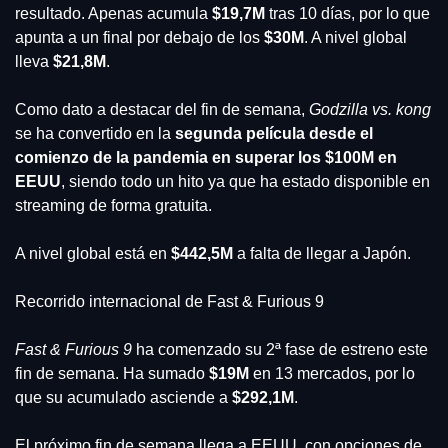
resultado. Apenas acumula 
$19,7M 
tras 10 días, por lo que 
apunta a un final por debajo de los 
$30M
. A nivel global 
lleva 
$21,8M
.
Como dato a destacar del fin de semana, 
Godzilla vs. kong 
se ha convertido en la 
segunda película desde el 
comienzo de la pandemia en superar los $100M en 
EEUU
, siendo todo un hito ya que ha estado disponible en 
streaming de forma gratuita.
A nivel global está en 
$442,5M
 a falta de llegar a Japón.
Recorrido internacional de Fast & Furious 9
Fast & Furious 9 
ha comenzado su 2ª fase de estreno este 
fin de semana. Ha sumado 
$19M 
en 13 mercados, por lo 
que su acumulado asciende a 
$292,1M
.
El próximo fin de semana llega a EEUU, con opciones de 