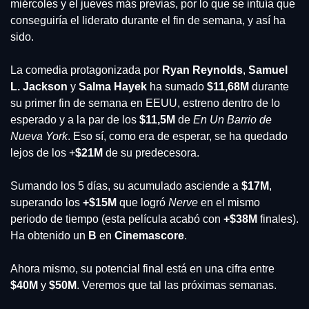
miércoles y el jueves más previas, por lo que se intuía que 
conseguiría el liderato durante el fin de semana, y así ha 
sido.
La comedia protagonizada por 
Ryan Reynolds
, 
Samuel 
L. Jackson
 y 
Salma Hayek
 ha sumado 
$11,68M 
durante 
su primer fin de semana en EEUU, estreno dentro de lo 
esperado y a la par de los 
$11,5M 
de 
En Un Barrio de 
Nueva York
. Eso sí, como era de esperar, se ha quedado 
lejos de los +
$21M
 de su predecesora.
Sumando los 5 días, su acumulado asciende a 
$17M
, 
superando los 
+$15M
 que logró 
Nerve 
en el mismo 
periodo de tiempo (esta película acabó con
 +$38M 
finales). 
Ha obtenido un 
B 
en 
Cinemascore
.
Ahora mismo, su potencial final está en una cifra entre 
$40M
 y 
$50M
. Veremos que tal las próximas semanas.