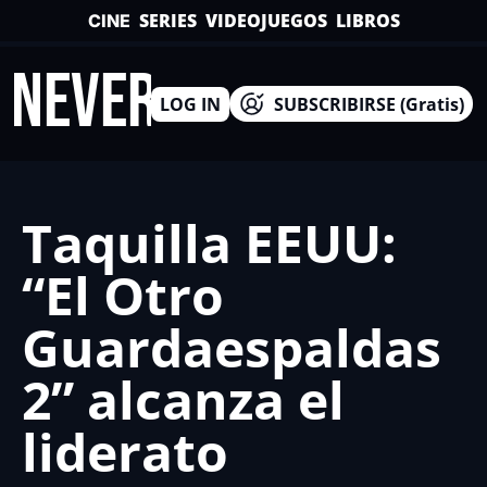
SERIES
VIDEOJUEGOS
LIBROS
CINE
INEVERSO
LOG IN
SUBSCRIBIRSE (Gratis)
Taquilla EEUU: 
“El Otro 
Guardaespaldas 
2” alcanza el 
liderato