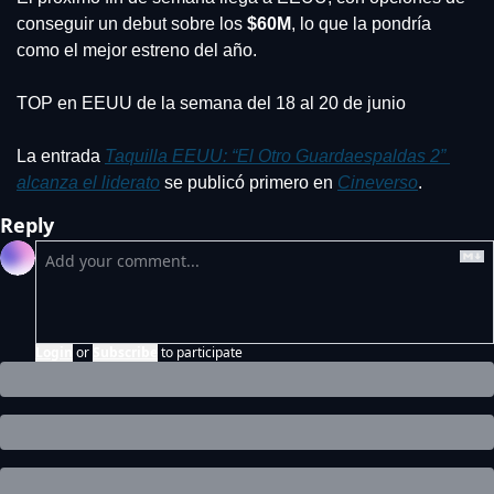
conseguir un debut sobre los 
$60M
, lo que la pondría 
como el mejor estreno del año.
TOP en EEUU de la semana del 18 al 20 de junio
La entrada 
Taquilla EEUU: “El Otro Guardaespaldas 2” 
alcanza el liderato
 se publicó primero en 
Cineverso
.
Reply
Login
or
Subscribe
to participate