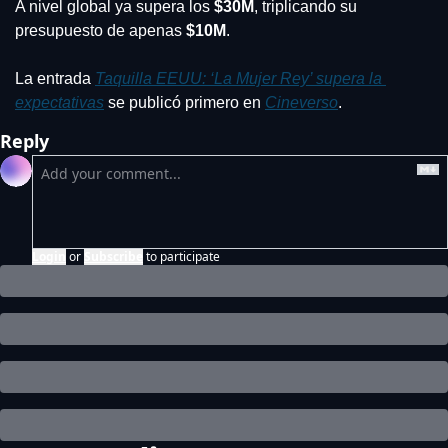
A nivel global ya supera los
 $30M
, triplicando su 
presupuesto de apenas 
$10M
.
La entrada 
Taquilla EEUU: ‘La Mujer Rey’ supera la 
expectativas
 se publicó primero en 
Cineverso
.
Reply
Login
or
Subscribe
to participate