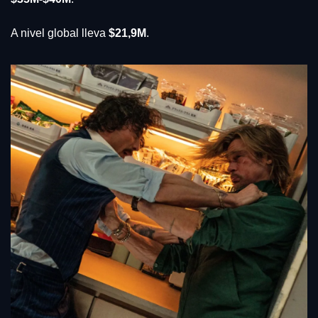
A nivel global lleva 
$21,9M
.