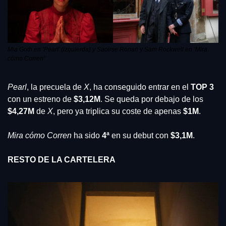
Mia Goth en ‘Pearl’ (izquierda) y Saoirse Ronan y Sam Rockwell en ‘Mira 
cómo Corren’
Pearl
, la precuela de 
X
, ha conseguido entrar en el
 TOP 3
con un estreno de
 $3,12M
. Se queda por debajo de los 
$4,27M 
de 
X
, pero ya triplica su coste de apenas
 $1M
.
Mira cómo Corren
 ha sido
 4ª
 en su debut con 
$3,1M
.
RESTO DE LA CARTELERA