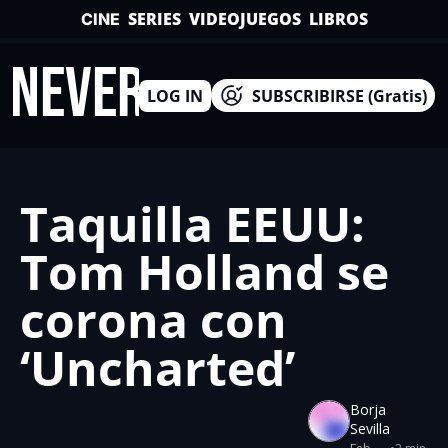
SERIES
VIDEOJUEGOS
LIBROS
CINE
INEVERSO
LOG IN
SUBSCRIBIRSE (Gratis)
Taquilla EEUU: 
Tom Holland se 
corona con 
‘Uncharted’
Borja 
Sevilla