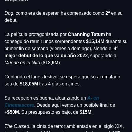
Dog
, como era de esperar, ha comenzado como 
2ª
 en su 
debut.
La película protagonizada por 
Channing Tatum
 ha 
conseguido reunir unos sorprendentes 
$15,14M
 durante su 
primer fin de semana (viernes a domingo), siendo el 
4º 
mejor debut de lo que va de año 2022
, superando a 
Muerte en el Nilo
 (
$12,9M
).
Contando el lunes festivo, se espera que su acumulado 
sea de 
$18,05M 
tras 4 días en cines.
Su recepción es buena, alcanzando un 
A- en 
Cinemascore
. Desde aquí vemos un posible final de
+$50M
. Su presupuesto es bajo, de
 $15M
.
The Cursed
, la cinta de terror ambientada en el siglo XIX, 