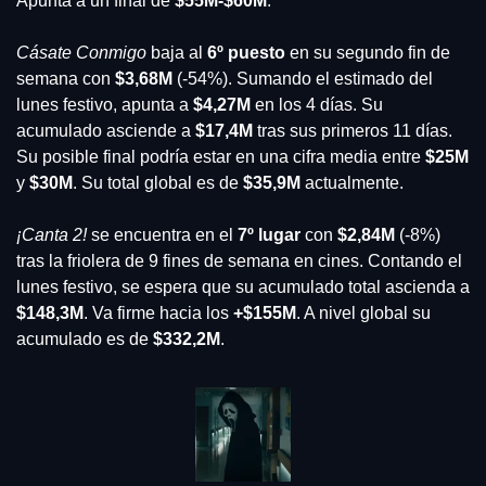
Apunta a un final de 
$55M-$60M
.
Cásate Conmigo
 baja al 
6º puesto
 en su segundo fin de 
semana con 
$3,68M
 (-54%). Sumando el estimado del 
lunes festivo, apunta a 
$4,27M
 en los 4 días. Su 
acumulado asciende a 
$17,4M
 tras sus primeros 11 días. 
Su posible final podría estar en una cifra media entre 
$25M
y 
$30M
. Su total global es de 
$35,9M
 actualmente.
¡Canta 2!
 se encuentra en el
 7º lugar
 con 
$2,84M 
(-8%) 
tras la friolera de 9 fines de semana en cines. Contando el 
lunes festivo, se espera que su acumulado total ascienda a 
$148,3M
. Va firme hacia los 
+$155M
. A nivel global su 
acumulado es de 
$332,2M
.