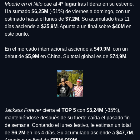
Muerte en el Nilo
 cae al 
4º lugar
 tras liderar en su estreno. 
Ha sumado 
$6,25M
 (-51%) de viernes a domingo, con un 
estimado hasta el lunes de
 $7,2M
. Su acumulado tras 11 
días asciende a
 $25,9M
. Apunta a un final sobre
 $40M
 en 
este punto.
En el mercado internacional asciende a 
$49,9M
, con un 
debut de 
$5,9M
 en China. Su total global es de 
$74,9M
.
Jackass Forever
 cierra el 
TOP 5
 con 
$5,24M
 (-35%), 
manteniéndose después de su fuerte caída el pasado fin 
de semana. Contando el lunes festivo, le estiman un total 
de
 $6,2M
 en los 4 días. Su acumulado asciende a 
$47,7M
. 