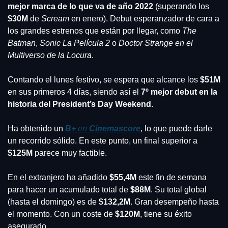
mejor marca de lo que va de año 2022
 (superando los 
$30M
 de 
Scream 
en enero). Debut esperanzador de cara a 
los grandes estrenos que están por llegar, como 
The 
Batman
, 
Sonic La Película 2
 o 
Doctor Strange en el 
Multiverso de la Locura
.
Contando el lunes festivo, se espera que alcance los 
$51M
en sus primeros 4 días, siendo así el
 7º mejor debut en la 
historia del President’s Day Weekend
.
Ha obtenido un 
B+
 en 
Cinemascore
, lo que puede darle 
un recorrido sólido. En este punto, un final superior a
$125M
 parece muy factible.
En el extranjero ha añadido 
$55,4M
 este fin de semana 
para hacer un acumulado total de 
$88M
. Su total global 
(hasta el domingo) es de 
$132,2M
. Gran desempeño hasta 
el momento. Con un coste de 
$120M
, tiene su éxito 
asegurado.