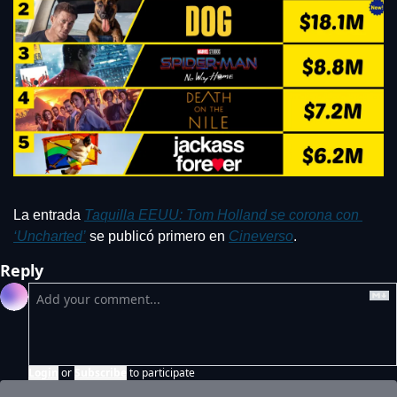
La entrada 
Taquilla EEUU: Tom Holland se corona con 
‘Uncharted’
 se publicó primero en 
Cineverso
.
Reply
Login
or
Subscribe
to participate