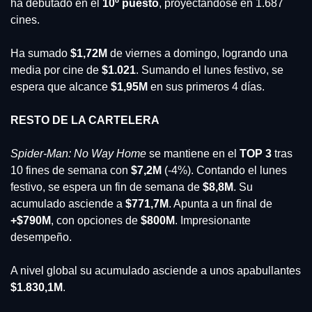
ha debutado en el 
10º puesto
, proyectándose en 1.687 
cines.
Ha sumado 
$1,72M
 de viernes a domingo, logrando una 
media por cine de 
$1.021
. Sumando el lunes festivo, se 
espera que alcance 
$1,95M
 en sus primeros 4 días.
RESTO DE LA CARTELERA
Spider-Man: No Way Home
 se mantiene en el 
TOP 3 
tras 
10 fines de semana con 
$7,2M 
(-4%). Contando el lunes 
festivo, se espera un fin de semana de 
$8,8M
. Su 
acumulado asciende a 
$771,7M
. Apunta a un final de 
+$790M
, con opciones de 
$800M
. Impresionante 
desempeño.
A nivel global su acumulado asciende a unos apabullantes 
$1.830,1M
.