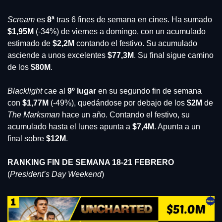
Scream
 es 
8ª 
tras 6 fines de semana en cines. Ha sumado 
$1,95M
 (-34%) de viernes a domingo, con un acumulado 
estimado de
 $2,2M
 contando el festivo. Su acumulado 
asciende a unos excelentes 
$77,3M
. Su final sigue camino 
de los 
$80M
.
Blacklight 
cae al 
9º lugar
 en su segundo fin de semana 
con 
$1,77M
 (-49%), quedándose por debajo de los
 $2M
 de
The Marksman
 hace un año. Contando el festivo, su 
acumulado hasta el lunes apunta a 
$7,4M
. Apunta a un 
final sobre 
$12M
.
RANKING FIN DE SEMANA 18-21 FEBRERO
(
President’s Day Weekend
)