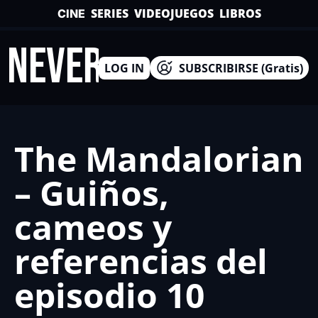
SERIES
VIDEOJUEGOS
LIBROS
CINE
INEVERSO
LOG IN
SUBSCRIBIRSE (Gratis)
The Mandalorian 
– Guiños, 
cameos y 
referencias del 
episodio 10