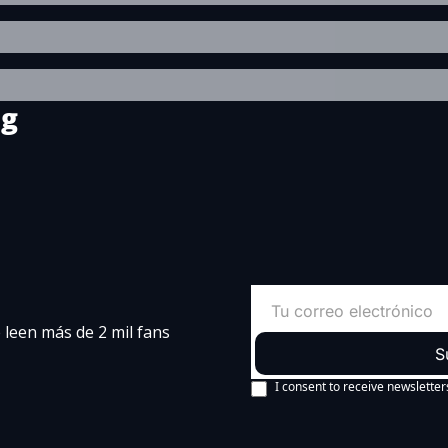
ng
leen más de 2 mil fans 
S
I consent to receive newsletter