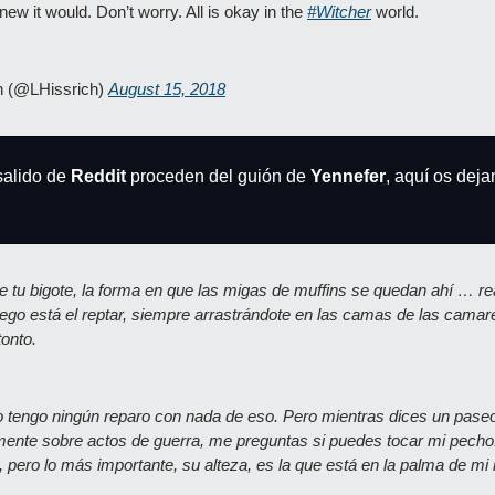
ew it would. Don’t worry. All is okay in the 
#Witcher
 world.
h (@LHissrich) 
August 15, 2018
alido de 
Reddit
 proceden del guión de
 Yennefer
, aquí os dej
e tu bigote, la forma en que las migas de muffins se quedan ahí … r
ego está el reptar, siempre arrastrándote en las camas de las camar
onto.
 tengo ningún reparo con nada de eso. Pero mientras dices un paseo
 mente sobre actos de guerra, me preguntas si puedes tocar mi pecho.
, pero lo más importante, su alteza, es la que está en la palma de mi