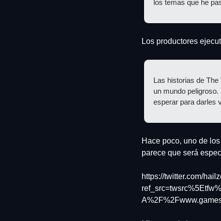
los temas que he pa
Los productores ejecuti
Las historias de The
un mundo peligroso. 
esperar para darles v
Hace poco, uno de los e
parece que será espec
https://twitter.com/h
ref_src=twsrc%5Etf
A%2F%2Fwww.gamesrada