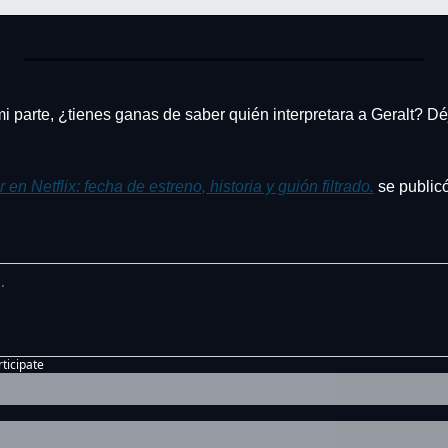
mi parte, ¿tienes ganas de saber quién interpretara a Geralt? D
en Netflix: fecha de estreno, historia y guión filtrado.
rticipate