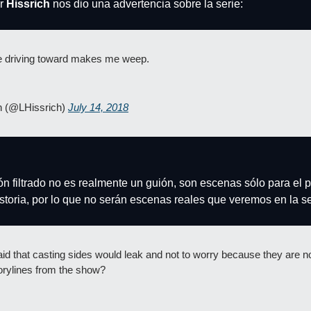
r
 Hissrich
 nos dio una advertencia sobre la serie:
re driving toward makes me weep.
h (@LHissrich) 
July 14, 2018
ión filtrado no es realmente un guión, son escenas sólo para el 
historia, por lo que no serán escenas reales que veremos en la se
 that casting sides would leak and not to worry because they are not
orylines from the show? 