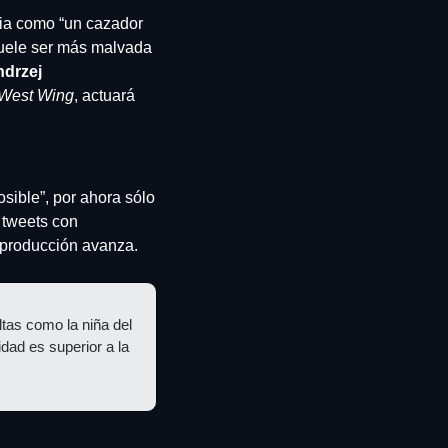
oria como “un cazador 
uele ser más malvada 
drzej 
West Wing
, actuará 
ible”, por ahora sólo 
 tweets con 
a producción avanza.
as como la niña del 
ad es superior a la 