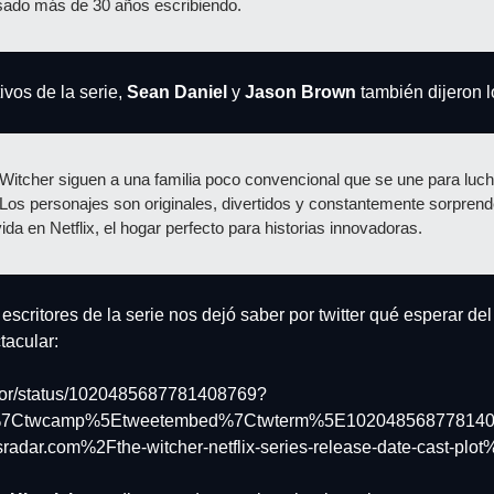
sado más de 30 años escribiendo.
vos de la serie, 
Sean Daniel
 y 
Jason Brown
 también dijeron l
 Witcher siguen a una familia poco convencional que se une para lucha
Los personajes son originales, divertidos y constantemente sorpren
ida en Netflix, el hogar perfecto para historias innovadoras.
scritores de la serie nos dejó saber por twitter qué esperar del 
tacular:
ailzor/status/1020485687781408769?
w%7Ctwcamp%5Etweetembed%7Ctwterm%5E1020485687781408
r.com%2Fthe-witcher-netflix-series-release-date-cast-plot