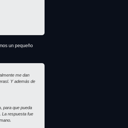
amos un pequeño 
ealmente me dan 
erasl. Y además de 
, para que pueda 
 La respuesta fue 
 mano.