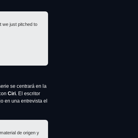
This is my work bag. That manila folder is the detailed season one arc for The Witcher, that we just pitched to 
rie se centrará en la 
con 
Ciri
. El escritor 
o en una entrevista el 
aterial de origen y 