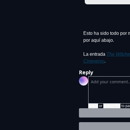
Esto ha sido todo por 
por aquí abajo.
La entrada 
The Witcher 
Cineverso
.
Reply
Login
or
Subscribe
to pa