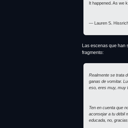
It happened. As we kn
— Lauren S. Hissric
Las escenas que han s
fragmento:
Realmente se trata d
ganas de vomitar. Lu
eso, eres muy, muy t
Ten en cuenta que no
aconsejar a tu débil
educada, no, gracias