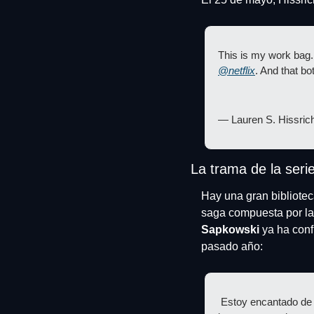
@netflix
. And that bo
— Lauren S. Hissric
La trama de la seri
Hay una gran biblioteca
saga compuesta por las
Sapkowski
 ya ha conf
pasado año:
 Estoy encantado de q