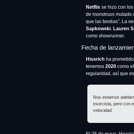
Netflix
 se hizo con lo
de monstruos mutado q
que las bestias”. La s
Sapkowski
. 
Lauren S
como showrunner.
Fecha de lanzamien
Hissrich
 ha prometido
tenemos 
2020
 como el
regularidad, así que e
Nos estamos adelanta
exorcista, pero con e
velocidad
El 25 de mayo, Hissric