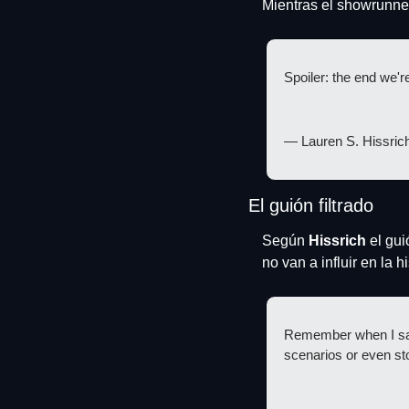
Mientras el showrunne
Spoiler: the end we'
— Lauren S. Hissric
El guión filtrado
Según 
Hissrich
 el gu
no van a influir en la 
Remember when I said
scenarios or even st