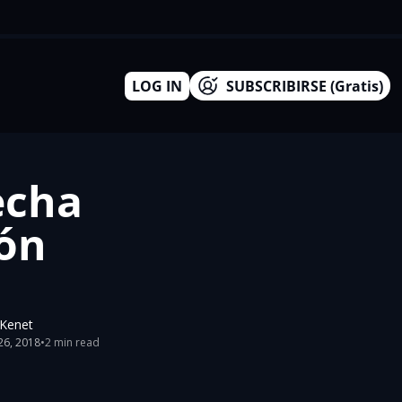
LOG IN
SUBSCRIBIRSE (Gratis)
cha 
́n 
xKenet
26, 2018
•
2 min read