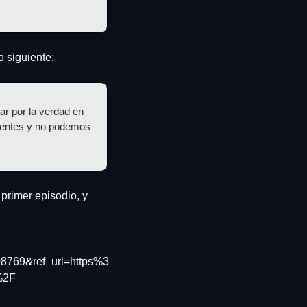
o siguiente:
r por la verdad en 
dentes y no podemos 
primer episodio, y 
769&ref_url=https%3
%2F