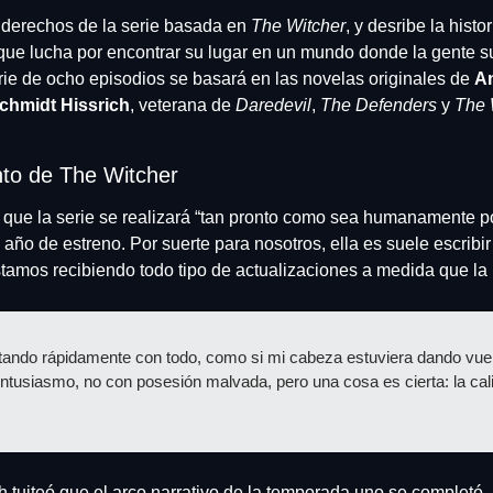
s derechos de la serie basada en 
The Witcher
, y desribe la hist
ue lucha por encontrar su lugar en un mundo donde la gente s
erie de ocho episodios se basará en las novelas originales de 
An
chmidt Hissrich
, veterana de 
Daredevil
, 
The Defenders
 y 
The 
to de The Witcher
 que la serie se realizará “tan pronto como sea humanamente pos
 año de estreno. Por suerte para nosotros, ella es suele escribir
stamos recibiendo todo tipo de actualizaciones a medida que l
ndo rápidamente con todo, como si mi cabeza estuviera dando vuelt
ntusiasmo, no con posesión malvada, pero una cosa es cierta: la calid
h tuiteó que el arco narrativo de la temporada uno se completó.